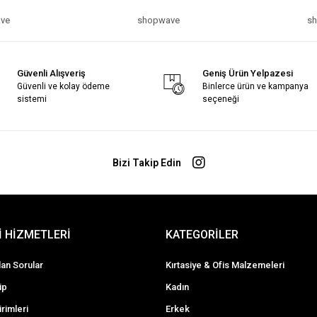
ve
shopwave
s
Güvenli Alışveriş
Geniş Ürün Yelpazesi
Güvenli ve kolay ödeme
Binlerce ürün ve kampanya
sistemi
seçeneği
Bizi Takip Edin
 HİZMETLERİ
KATEGORİLER
lan Sorular
Kırtasiye & Ofis Malzemeleri
ip
Kadın
irimleri
Erkek