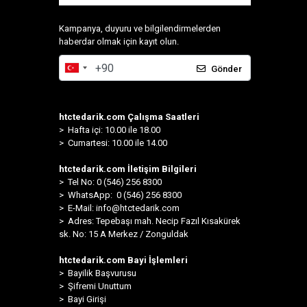
Kampanya, duyuru ve bilgilendirmelerden
haberdar olmak için kayıt olun.
Gönder
htctedarik.com Çalışma Saatleri
> Hafta içi: 10.00 ile 18.00
> Cumartesi: 10.00 ile 14.00
htctedarik.com İletişim Bilgileri
> Tel No: 0 (546) 256 8300
>
WhatsApp: 0 (546) 256 8300
> E-Mail:
info@htctedarik.com
> Adres: Tepebaşı mah. Necip Fazıl Kısakürek
sk. No: 15 A Merkez / Zonguldak
htctedarik.com Bayi İşlemleri
> Bayilik Başvurusu
> Şifremi Unuttum
> Bayi Girişi