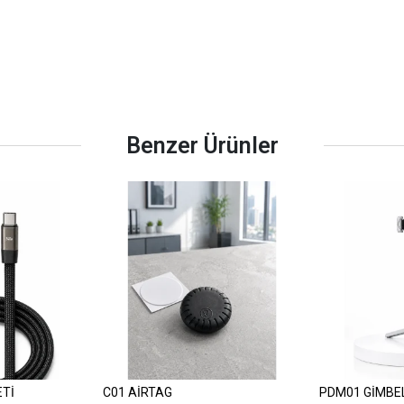
Benzer Ürünler
ETİ
C01 AİRTAG
PDM01 GİMBE