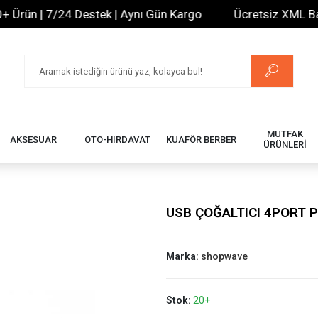
ün | 7/24 Destek | Aynı Gün Kargo
Ücretsiz XML Bayilik
MUTFAK
AKSESUAR
OTO-HIRDAVAT
KUAFÖR BERBER
ÜRÜNLERİ
USB ÇOĞALTICI 4PORT P
Marka:
shopwave
Stok:
20+