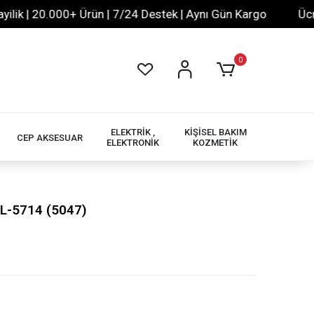
 | 20.000+ Ürün | 7/24 Destek | Aynı Gün Kargo
Ücretsi
0
ELEKTRİK ,
KİŞİSEL BAKIM
CEP AKSESUAR
ELEKTRONİK
KOZMETİK
L-5714 (5047)