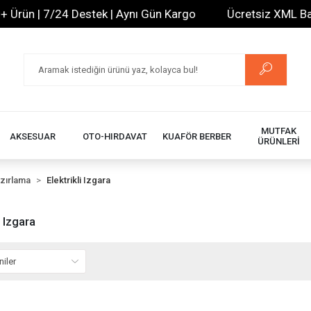
ün | 7/24 Destek | Aynı Gün Kargo
Ücretsiz XML Bayilik
MUTFAK
AKSESUAR
OTO-HIRDAVAT
KUAFÖR BERBER
ÜRÜNLERİ
zırlama
Elektrikli Izgara
i Izgara