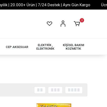
 | 20.000+ Ürün | 7/24 Destek | Aynı Gün Kargo
Ücretsi
0
ELEKTRİK ,
KİŞİSEL BAKIM
CEP AKSESUAR
ELEKTRONİK
KOZMETİK