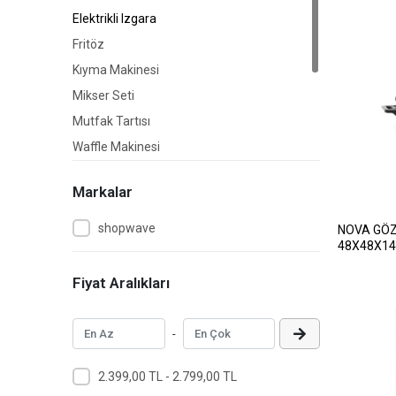
Elektrikli Izgara
Fritöz
Kıyma Makinesi
Mikser Seti
Mutfak Tartısı
Waffle Makinesi
Yumurta Pişirme Makinesi
Markalar
Tost Makinesi
Mısır Patlatma Makinası
shopwave
NOVA GÖZ
48X48X14
Vakum Makinesi
Fiyat Aralıkları
-
2.399,00 TL - 2.799,00 TL