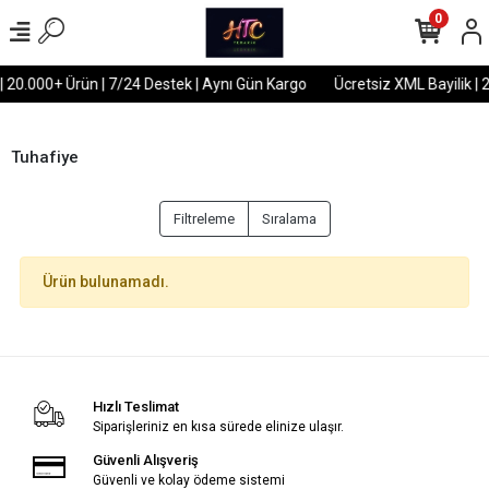
0
| 20.000+ Ürün | 7/24 Destek | Aynı Gün Kargo
Ücretsiz XML Bayilik | 
Tuhafiye
Filtreleme
Sıralama
Ürün bulunamadı.
Hızlı Teslimat
Siparişleriniz en kısa sürede elinize ulaşır.
Güvenli Alışveriş
Güvenli ve kolay ödeme sistemi