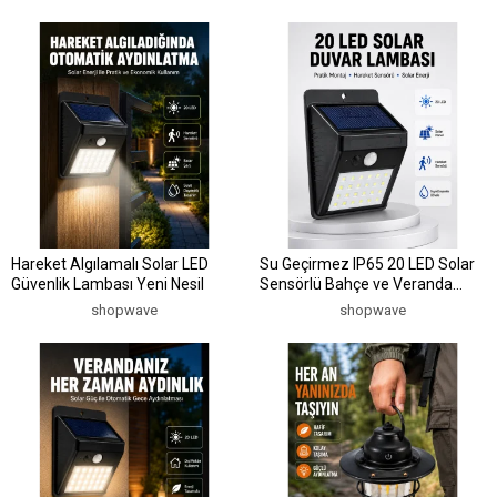
Hareket Algılamalı Solar LED
Su Geçirmez IP65 20 LED Solar
Güvenlik Lambası Yeni Nesil
Sensörlü Bahçe ve Veranda
Aydınlatma Yeni Nesil
shopwave
shopwave