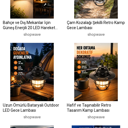
Bahçe ve Dış Mekanlar İçin
Çam Kozalağı Şekilli Retro Kamp
Güneş Enerjili 20 LED Hareket
Gece Lambası
Sensörlü Lamba Yeni Nesil
shopwave
shopwave
Uzun Ömürlü Bataryalı Outdoor
Hafif ve Taşınabilir Retro
LED Gece Lambası
Tasarım Kamp Lambası
shopwave
shopwave