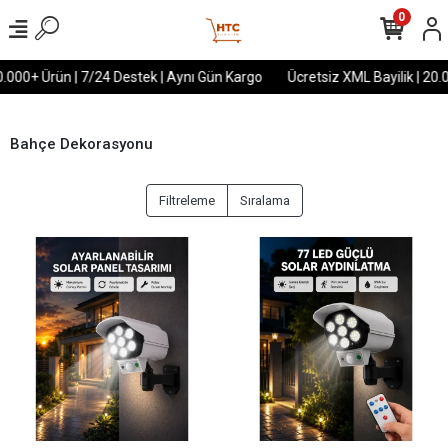
0
00+ Ürün | 7/24 Destek | Aynı Gün Kargo
Ücretsiz XML Bayilik | 20.000
Bahçe Dekorasyonu
Filtreleme
Sıralama