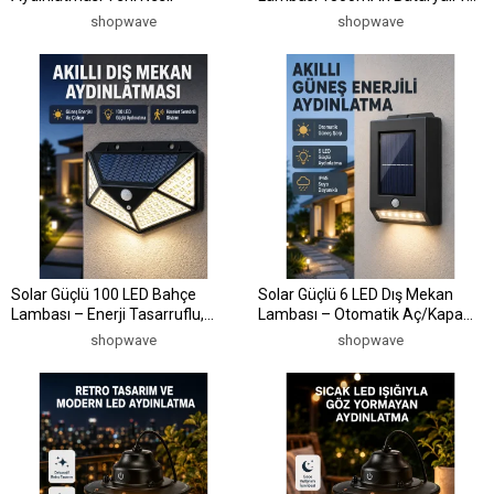
Hareket Sensörlü
shopwave
shopwave
Solar Güçlü 100 LED Bahçe
Solar Güçlü 6 LED Dış Mekan
Lambası – Enerji Tasarruflu,
Lambası – Otomatik Aç/Kapa
Suya Dayanıklı ve Geniş Açılı Işık
Işık Sensörlü Aydınlatma
shopwave
shopwave