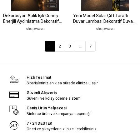
Dekorasyon Aplik Işık Güneş
Yeni Model Solar Çift Taraflı
Enerjili Aydınlatma Dekoratif
Duvar Lambası Dekoratif Duvar
Aydınlatma
Lambası
shopwave
shopwave
1
2
3
...
7
Hızlı Teslimat
Siparişleriniz en kısa sürede elinize ulaşır.
Güvenli Alışveriş
Güvenli ve kolay ödeme sistemi
Geniş Ürün Yelpazesi
Binlerce ürün ve kampanya seçeneği
7 / 24 DESTEK
Öneri ve şikayetlerinizi bize iletebilirsiniz.