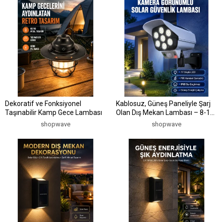
Dekoratif ve Fonksiyonel
Kablosuz, Güneş Paneliyle Şarj
Taşınabilir Kamp Gece Lambası
Olan Dış Mekan Lambası – 8-10
Saat Aydınlatma Süresi
shopwave
shopwave