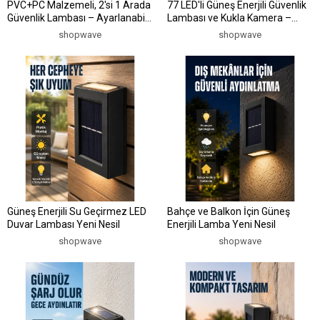
PVC+PC Malzemeli, 2'si 1 Arada
77 LED'li Güneş Enerjili Güvenlik
Güvenlik Lambası – Ayarlanabilir
Lambası ve Kukla Kamera –
Başlık ve Panel Açısı
Hareket Sensörlü, 2400mAh Pilli
shopwave
shopwave
Güneş Enerjili Su Geçirmez LED
Bahçe ve Balkon İçin Güneş
Duvar Lambası Yeni Nesil
Enerjili Lamba Yeni Nesil
shopwave
shopwave