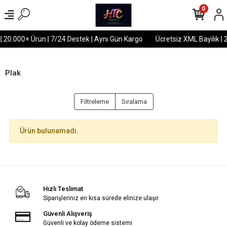
0
| 20.000+ Ürün | 7/24 Destek | Aynı Gün Kargo
Ücretsiz XML Bayilik | 
Plak
Filtreleme
Sıralama
Ürün bulunamadı.
Hızlı Teslimat
Siparişleriniz en kısa sürede elinize ulaşır.
Güvenli Alışveriş
Güvenli ve kolay ödeme sistemi