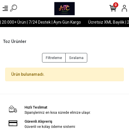
0
| 20.000+ Ürün | 7/24 Destek | Aynı Gün Kargo
Ücretsiz XML Bayilik | 
Toz Ürünler
Filtreleme
Sıralama
Ürün bulunamadı.
Hızlı Teslimat
Siparişleriniz en kısa sürede elinize ulaşır.
Güvenli Alışveriş
Güvenli ve kolay ödeme sistemi