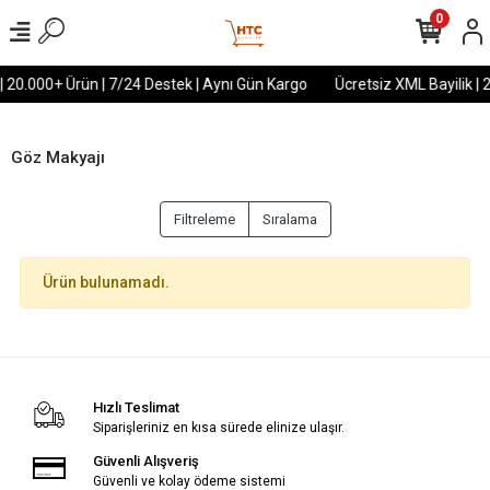
0
| 20.000+ Ürün | 7/24 Destek | Aynı Gün Kargo
Ücretsiz XML Bayilik | 
Göz Makyajı
Filtreleme
Sıralama
Ürün bulunamadı.
Hızlı Teslimat
Siparişleriniz en kısa sürede elinize ulaşır.
Güvenli Alışveriş
Güvenli ve kolay ödeme sistemi