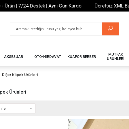
ün | 7/24 Destek | Aynı Gün Kargo
Ücretsiz XML Bayilik
MUTFAK
AKSESUAR
OTO-HIRDAVAT
KUAFÖR BERBER
ÜRÜNLERİ
Diğer Köpek Ürünleri
pek Ürünleri