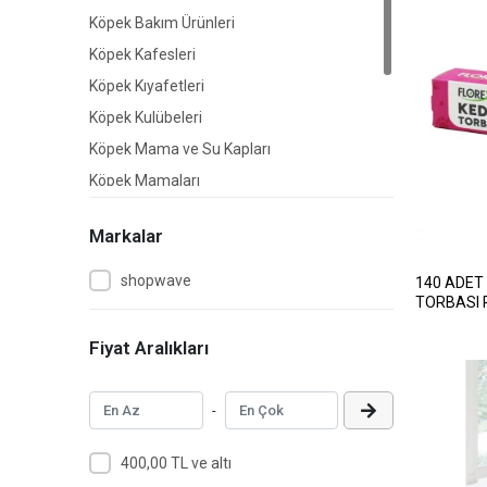
Köpek Bakım Ürünleri
Köpek Kafesleri
Köpek Kıyafetleri
Köpek Kulübeleri
Köpek Mama ve Su Kapları
Köpek Mamaları
Köpek Ödül Mamaları
Markalar
Köpek Sağlık Ürünleri
Köpek Taşıma Çantaları
shopwave
140 ADET K
TORBASI PR
Köpek Tasmaları
- EXTRA 
Köpek Yatakları
Fiyat Aralıkları
-
400,00 TL ve altı