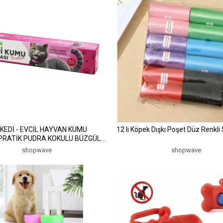
EDİ - EVCİL HAYVAN KUMU
12 li Köpek Dışkı Poşet Düz Renkli
ATİK PUDRA KOKULU BÜZGÜLÜ
GÜÇLÜ 82X50CM (5047)
shopwave
shopwave