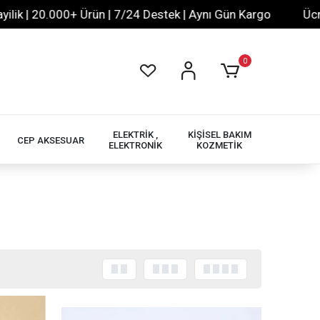
 | 20.000+ Ürün | 7/24 Destek | Aynı Gün Kargo
Ücretsi
0
ELEKTRİK ,
KİŞİSEL BAKIM
CEP AKSESUAR
ELEKTRONİK
KOZMETİK