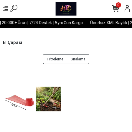
0
| 20.000+ Ürün | 7/24 Destek | Aynı Gün Kargo
Ücretsiz XML Bayilik | 
El Çapası
Filtreleme
Sıralama