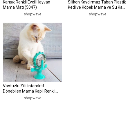
Karışık Renkli Evcil Hayvan
Silikon Kaydırmaz Taban Plastik
Mama Matı (5047)
Kedi ve Köpek Mama ve Su Kabı
2 L (5047)
shopwave
shopwave
Vantuzlu Zilli İnteraktif
Dönebilen Mama Kaplı Renkli
Eğlenceli Eğitici Kedi Oyuncağı
shopwave
(5047)