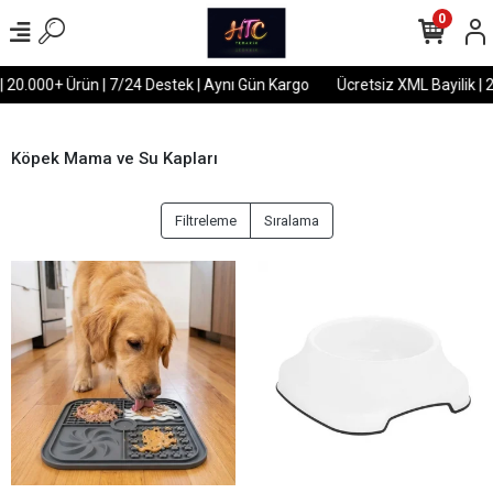
0
| 20.000+ Ürün | 7/24 Destek | Aynı Gün Kargo
Ücretsiz XML Bayilik | 
Köpek Mama ve Su Kapları
Filtreleme
Sıralama