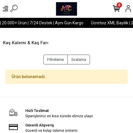
0
| 20.000+ Ürün | 7/24 Destek | Aynı Gün Kargo
Ücretsiz XML Bayilik | 
Kaş Kalemi & Kaş Farı
Filtreleme
Sıralama
Ürün bulunamadı.
Hızlı Teslimat
Siparişleriniz en kısa sürede elinize ulaşır.
Güvenli Alışveriş
Güvenli ve kolay ödeme sistemi