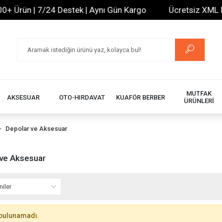
 Ürün | 7/24 Destek | Aynı Gün Kargo
Ücretsiz XML Bayi
MUTFAK
AKSESUAR
OTO-HIRDAVAT
KUAFÖR BERBER
ÜRÜNLERİ
Depolar ve Aksesuar
 ve Aksesuar
bulunamadı.