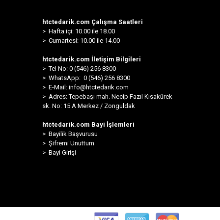
htctedarik.com Çalışma Saatleri
> Hafta içi: 10.00 ile 18.00
> Cumartesi: 10.00 ile 14.00
htctedarik.com İletişim Bilgileri
> Tel No: 0 (546) 256 8300
>
WhatsApp: 0 (546) 256 8300
> E-Mail:
info@htctedarik.com
> Adres: Tepebaşı mah. Necip Fazıl Kısakürek
sk. No: 15 A Merkez / Zonguldak
htctedarik.com Bayi İşlemleri
> Bayilik Başvurusu
> Şifremi Unuttum
> Bayi Girişi