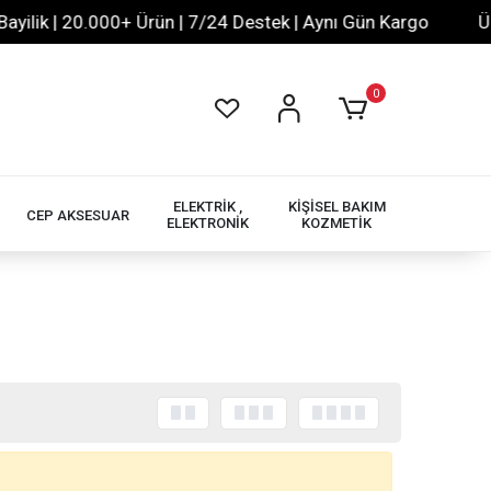
lik | 20.000+ Ürün | 7/24 Destek | Aynı Gün Kargo
Ücre
0
ELEKTRİK ,
KİŞİSEL BAKIM
CEP AKSESUAR
ELEKTRONİK
KOZMETİK