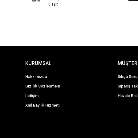
Klima ve Kalorifer
ulaşır.
Mekanik Aksam
Motor - Gömlek
Motor Yağ&Bakım
Oto Bakım & Temizlik Ürünleri
Piston Segman
Radyatör
KURUMSAL
MÜŞTERİ
Rot ve Rotil
Sensör
Hakkımızda
Sıkça Soru
Sistem Kablo & Aksesuar,
Gizlilik Sözleşmesi
Sipariş Tak
Trafik & İlk Yardım Setleri
İletişim
Havale Bild
Trafik Yol Yardımcı Ürünler
Xml Bayilik Hizmeti
Tweeter
Otomobil Yedek Parça