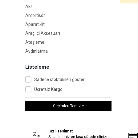
Aks
Amortisör
Aparat Kit
Araç İçi Aksesuarı
Ateşleme
Aydınlatma
Conta
Listeleme
Debriyaj
Depolar ve Aksesuar
Sadece stoktakileri göster
Direksiyon
Ücretsiz Kargo
Direksiyon Ürünleri
Egsoz
Seçimleri Temizle
Filtre
Fren ve Gaz
Hızlı Teslimat
Hortum ve Kablo
Siparişleriniz en kısa sürede elinize