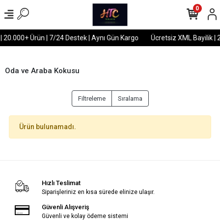
0
 | 20.000+ Ürün | 7/24 Destek | Aynı Gün Kargo
Ücretsiz XML Bayilik | 
Oda ve Araba Kokusu
Filtreleme
Sıralama
Ürün bulunamadı.
Hızlı Teslimat
Siparişleriniz en kısa sürede elinize ulaşır.
Güvenli Alışveriş
Güvenli ve kolay ödeme sistemi