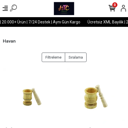
0
| 20.000+ Ürün | 7/24 Destek | Aynı Gün Kargo
Ücretsiz XML Bayilik | 
Havan
Filtreleme
Sıralama