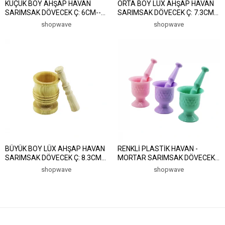
KÜÇÜK BOY AHŞAP HAVAN
ORTA BOY LÜX AHŞAP HAVAN
SARIMSAK DÖVECEK Ç: 6CM--D:
SARIMSAK DÖVECEK Ç: 7.3CM--
4CM--Y: 8.8CM FİLELİ AMBALAJ
D: 6.5CM--Y: 10.5CM FİLELİ
shopwave
shopwave
(5047)
AMBALAJ (5047)
BÜYÜK BOY LÜX AHŞAP HAVAN
RENKLİ PLASTİK HAVAN -
SARIMSAK DÖVECEK Ç: 8.3CM--
MORTAR SARIMSAK DÖVECEK
D: 7CM--Y: 12CM FİLELİ
(5047)
shopwave
shopwave
AMBALAJ (5047)