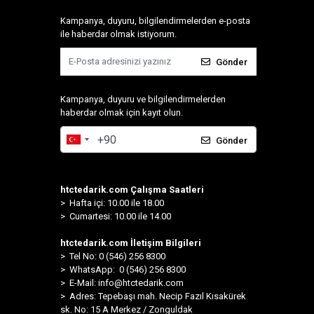
Kampanya, duyuru, bilgilendirmelerden e-posta
ile haberdar olmak istiyorum.
Gönder
Kampanya, duyuru ve bilgilendirmelerden
haberdar olmak için kayıt olun.
Gönder
htctedarik.com Çalışma Saatleri
> Hafta içi: 10.00 ile 18.00
> Cumartesi: 10.00 ile 14.00
htctedarik.com İletişim Bilgileri
> Tel No: 0 (546) 256 8300
>
WhatsApp: 0 (546) 256 8300
> E-Mail:
info@htctedarik.com
> Adres: Tepebaşı mah. Necip Fazıl Kısakürek
sk. No: 15 A Merkez / Zonguldak