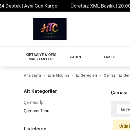
 Destek | Aynı Gün Kargo
Ücretsiz XML Bayilik | 20.000
KIRTASİYE & OFİS
KADIN
ERKEK
MALZEMELERİ
Ana Sayfa
Ev & Mobilya
Ev Gereçleri
Çamaşır Ev Ger
Alt Kategoriler
Çamaşır
Çamaşır İpi
Çamaşır Topu
Ürün 
Listeleme