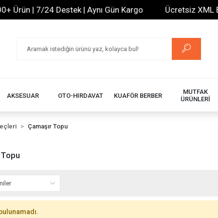
+ Ürün | 7/24 Destek | Aynı Gün Kargo
Ücretsiz XML Bayi
MUTFAK
AKSESUAR
OTO-HIRDAVAT
KUAFÖR BERBER
ÜRÜNLERİ
eçleri
Çamaşır Topu
 Topu
bulunamadı.