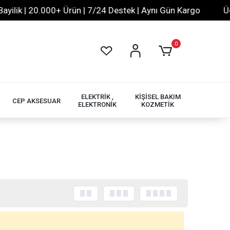
lik | 20.000+ Ürün | 7/24 Destek | Aynı Gün Kargo
Ücre
0
ELEKTRİK ,
KİŞİSEL BAKIM
CEP AKSESUAR
ELEKTRONİK
KOZMETİK