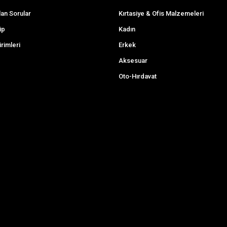
lan Sorular
Kırtasiye & Ofis Malzemeleri
ip
Kadın
irimleri
Erkek
Aksesuar
Oto-Hırdavat