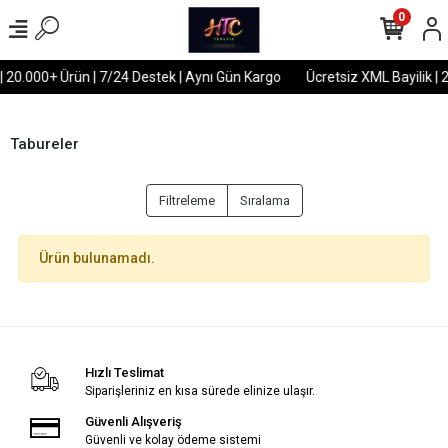
0
| 20.000+ Ürün | 7/24 Destek | Aynı Gün Kargo
Ücretsiz XML Bayilik | 
Tabureler
Filtreleme
Sıralama
Ürün bulunamadı.
Hızlı Teslimat
Siparişleriniz en kısa sürede elinize ulaşır.
Güvenli Alışveriş
Güvenli ve kolay ödeme sistemi