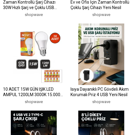
Zaman Kontrollü Şarj Cihazı
Ev ve Ofis İçin Zaman Kontrollü
30W Hızlı Şarj ve Çoklu USB
Çoklu Şarj Cihazı Yeni Nesil
Çıkışı Yeni Nesil
shopwave
shopwave
10 ADET 15W GÜN IŞIK LED
Isıya Dayanıklı PC Gövdeli Akım
AMPUL 1200LM 3000K 15.000
Korumalı Priz 4 USB Yeni Nesil
SAAT ÖMÜR (5047)
shopwave
shopwave