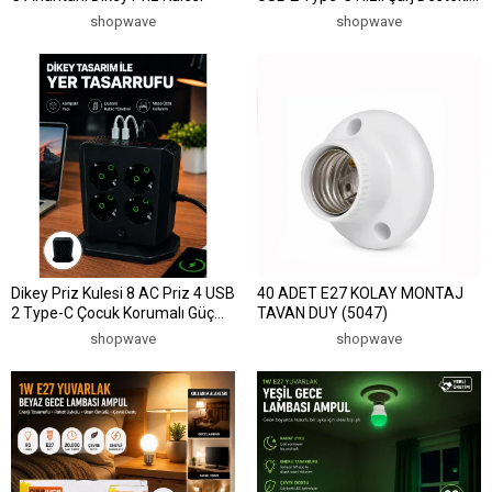
Çoklu Priz
shopwave
shopwave
Dikey Priz Kulesi 8 AC Priz 4 USB
40 ADET E27 KOLAY MONTAJ
2 Type-C Çocuk Korumalı Güç
TAVAN DUY (5047)
Dağıtıcı
shopwave
shopwave