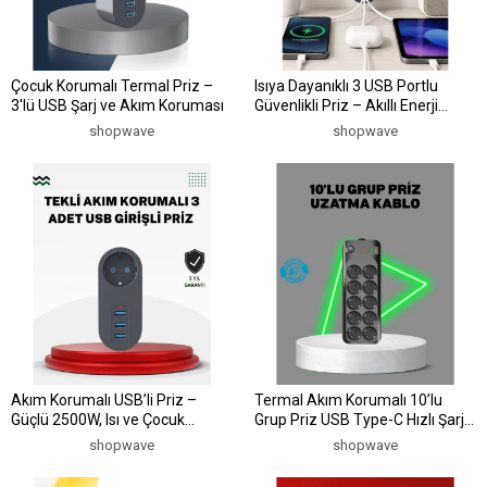
Çocuk Korumalı Termal Priz –
Isıya Dayanıklı 3 USB Portlu
3'lü USB Şarj ve Akım Koruması
Güvenlikli Priz – Akıllı Enerji
Yönetimi
shopwave
shopwave
Akım Korumalı USB’li Priz –
Termal Akım Korumalı 10’lu
Güçlü 2500W, Isı ve Çocuk
Grup Priz USB Type-C Hızlı Şarj
Koruması
2500W 2m Kablo
shopwave
shopwave