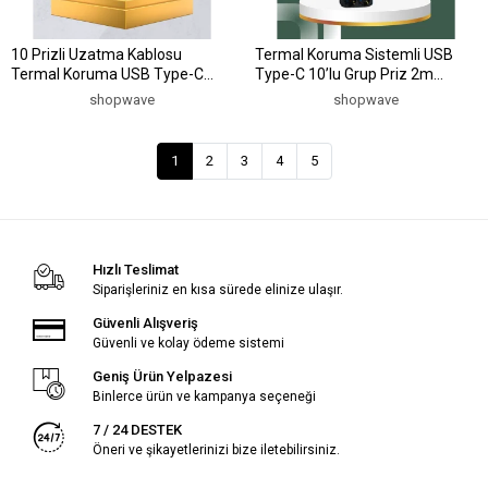
10 Prizli Uzatma Kablosu
Termal Koruma Sistemli USB
Termal Koruma USB Type-C
Type-C 10’lu Grup Priz 2m
Hızlı Şarj 2500W
2500W Güç Kapasiteli
shopwave
shopwave
1
2
3
4
5
Hızlı Teslimat
Siparişleriniz en kısa sürede elinize ulaşır.
Güvenli Alışveriş
Güvenli ve kolay ödeme sistemi
Geniş Ürün Yelpazesi
Binlerce ürün ve kampanya seçeneği
7 / 24 DESTEK
Öneri ve şikayetlerinizi bize iletebilirsiniz.