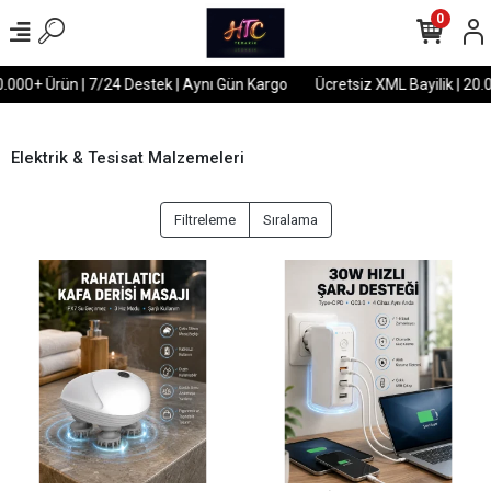
0
000+ Ürün | 7/24 Destek | Aynı Gün Kargo
Ücretsiz XML Bayilik | 20.00
Elektrik & Tesisat Malzemeleri
Filtreleme
Sıralama