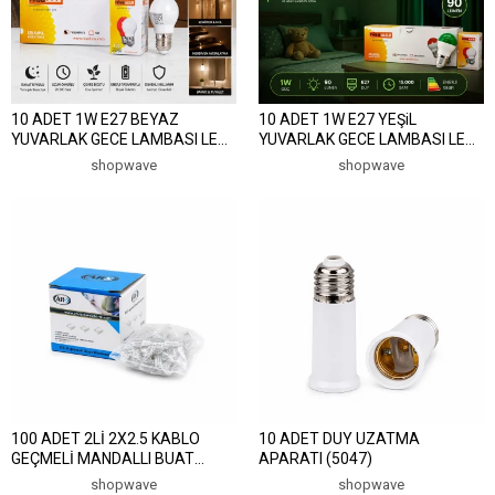
10 ADET 1W E27 BEYAZ
10 ADET 1W E27 YEŞiL
YUVARLAK GECE LAMBASI LED
YUVARLAK GECE LAMBASI LED
AMPUL (5047)
AMPUL EAMP-075 (5047)
shopwave
shopwave
100 ADET 2Lİ 2X2.5 KABLO
10 ADET DUY UZATMA
GEÇMELİ MANDALLI BUAT
APARATI (5047)
KLEMENSİ (5047)
shopwave
shopwave