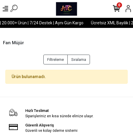
0
| 20.000+ Ürün | 7/24 Destek | Aynı Gün Kargo
Ücretsiz XML Bayilik | 
Fan Müjür
Filtreleme
Sıralama
Ürün bulunamadı.
Hızlı Teslimat
Siparişleriniz en kısa sürede elinize ulaşır.
Güvenli Alışveriş
Güvenli ve kolay ödeme sistemi