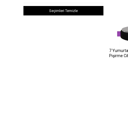
Seçimleri Temizle
7 Yumurta 
Pişirme Cih