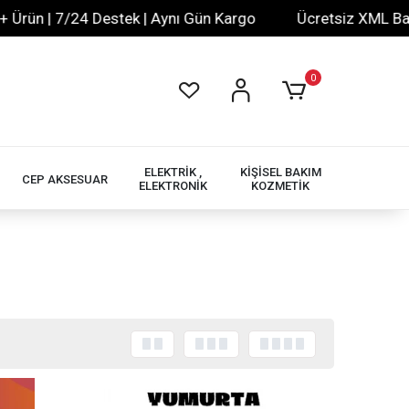
n | 7/24 Destek | Aynı Gün Kargo
Ücretsiz XML Bayilik 
0
ELEKTRİK ,
KİŞİSEL BAKIM
CEP AKSESUAR
ELEKTRONİK
KOZMETİK