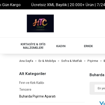
 Kargo
Ücretsiz XML Bayilik | 20.000+ Ürün | 7/24 Dest
KIRTASİYE & OFİS
KADIN
ERKEK
MALZEMELERİ
Ana Sayfa
Ev & Mobilya
Sofra & Mutfak
Pişirme
Alt Kategoriler
Buharda 
Fırın ve Kek Kalıbı
Tencere
Buharda Pişirme Aparatı