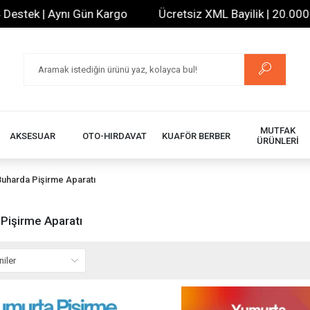
ek | Aynı Gün Kargo
Ücretsiz XML Bayilik | 20.000+ Ürü
MUTFAK
AKSESUAR
OTO-HIRDAVAT
KUAFÖR BERBER
ÜRÜNLERİ
Buharda Pişirme Aparatı
Pişirme Aparatı