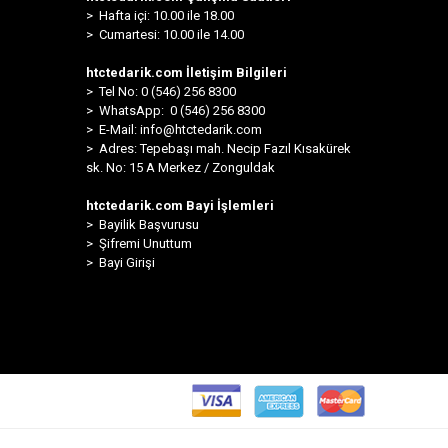
> Hafta içi: 10.00 ile 18.00
> Cumartesi: 10.00 ile 14.00
htctedarik.com İletişim Bilgileri
> Tel No: 0 (546) 256 8300
>
WhatsApp: 0 (546) 256 8300
> E-Mail:
info@htctedarik.com
> Adres: Tepebaşı mah. Necip Fazıl Kısakürek
sk. No: 15 A Merkez / Zonguldak
htctedarik.com Bayi İşlemleri
> Bayilik Başvurusu
> Şifremi Unuttum
> Bayi Girişi