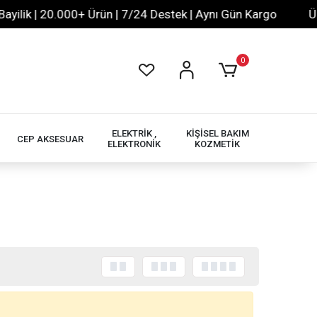
lik | 20.000+ Ürün | 7/24 Destek | Aynı Gün Kargo
Ücre
0
ELEKTRİK ,
KİŞİSEL BAKIM
CEP AKSESUAR
ELEKTRONİK
KOZMETİK