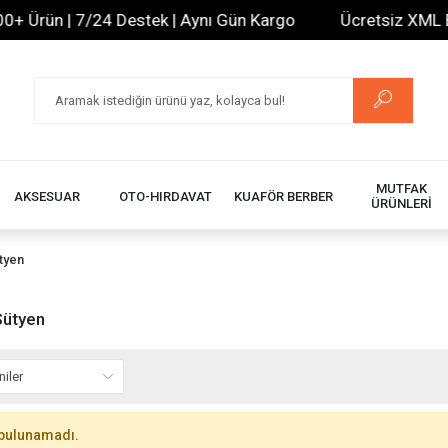
 Ürün | 7/24 Destek | Aynı Gün Kargo
Ücretsiz XML Bayi
MUTFAK
AKSESUAR
OTO-HIRDAVAT
KUAFÖR BERBER
ÜRÜNLERİ
tyen
Sütyen
bulunamadı.