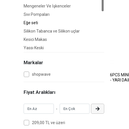
Mengeneler Ve İşkenceler
Sıvı Pompaları
Eğe seti
Silikon Tabanca ve Silikon uçlar
Kesici Makas
Yassı Keski
Çekiç
Markalar
Testere
Mengene
shopwave
6PCS MİNİ
- YARI DA
Anahtarlar
Perçin
Fiyat Aralıkları
Kumpas
Anahtar
-
Balta
209,00 TL ve üzeri