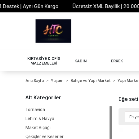
estek | Aynı Gün Kargo
Ücretsiz XML Bayilik | 20.000+ Ü
KIRTASİYE & OFİS
KADIN
ERKEK
MALZEMELERİ
Ana Sayfa
Yaşam
Bahçe ve Yapı Market
Yapı Marke
Alt Kategoriler
Eğe seti
Tornavida
Lehim & Havya
Maket Bıçağı
Çekiçler ve Keserler