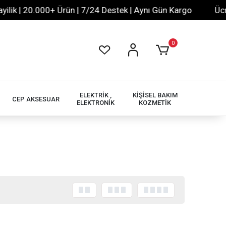
k | 20.000+ Ürün | 7/24 Destek | Aynı Gün Kargo
Ücrets
0
ELEKTRİK ,
KİŞİSEL BAKIM
CEP AKSESUAR
ELEKTRONİK
KOZMETİK