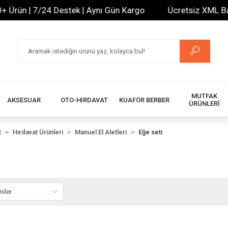
rün | 7/24 Destek | Aynı Gün Kargo
Ücretsiz XML Bayili
MUTFAK
AKSESUAR
OTO-HIRDAVAT
KUAFÖR BERBER
ÜRÜNLERİ
t
Hırdavat Ürünleri
Manuel El Aletleri
Eğe seti