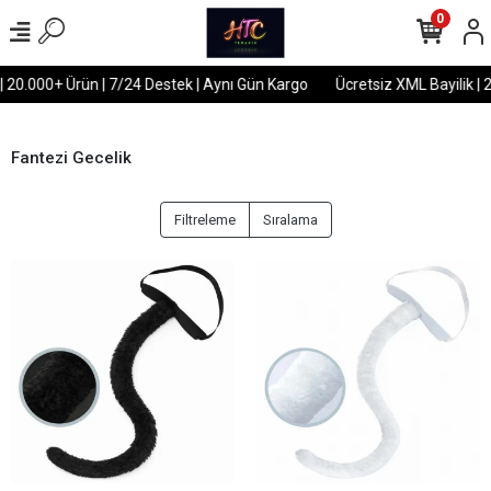
0
| 20.000+ Ürün | 7/24 Destek | Aynı Gün Kargo
Ücretsiz XML Bayilik | 
Fantezi Gecelik
Filtreleme
Sıralama