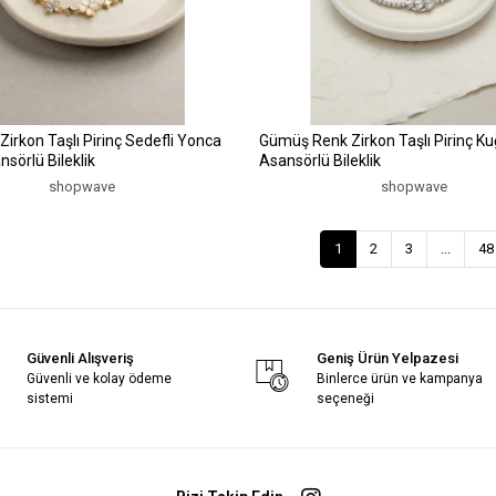
Zirkon Taşlı Pirinç Sedefli Yonca
Gümüş Renk Zirkon Taşlı Pirinç K
sörlü Bileklik
Asansörlü Bileklik
shopwave
shopwave
1
2
3
...
48
Güvenli Alışveriş
Geniş Ürün Yelpazesi
Güvenli ve kolay ödeme
Binlerce ürün ve kampanya
sistemi
seçeneği