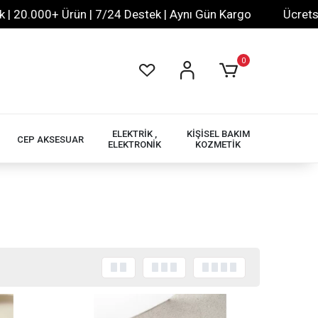
Ürün | 7/24 Destek | Aynı Gün Kargo
Ücretsiz XML Bayili
0
ELEKTRİK ,
KİŞİSEL BAKIM
CEP AKSESUAR
ELEKTRONİK
KOZMETİK