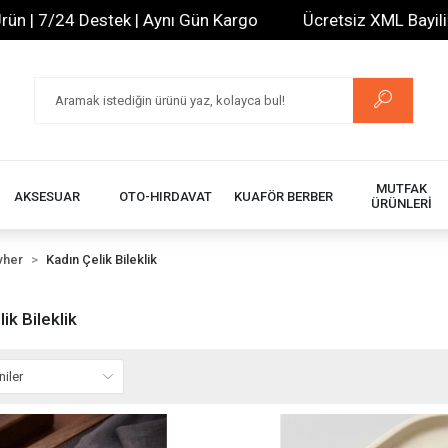
estek | Aynı Gün Kargo
Ücretsiz XML Bayilik | 20.000+ 
MUTFAK
AKSESUAR
OTO-HIRDAVAT
KUAFÖR BERBER
ÜRÜNLERİ
vher
Kadın Çelik Bileklik
ik Bileklik