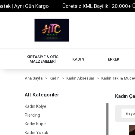
Gün Kargo
Ücretsiz XML Bayilik | 20.000+ Ürün | 7/24 D
KIRTASİYE & OFİS
KADIN
ERKEK
MALZEMELERİ
Ana Sayfa
Kadın
Kadın Aksesuar
Kadın Takı & Müce
Alt Kategoriler
Kadın Çel
Kadın Kolye
Piercing
Kadın Küpe
Kadın Yüzük