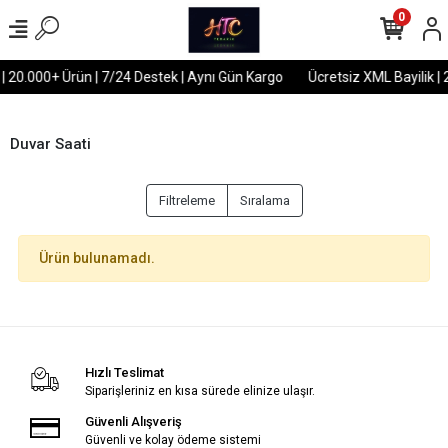
0
 | 20.000+ Ürün | 7/24 Destek | Aynı Gün Kargo
Ücretsiz XML Bayilik |
Duvar Saati
Filtreleme
Sıralama
Ürün bulunamadı.
Hızlı Teslimat
Siparişleriniz en kısa sürede elinize ulaşır.
Güvenli Alışveriş
Güvenli ve kolay ödeme sistemi