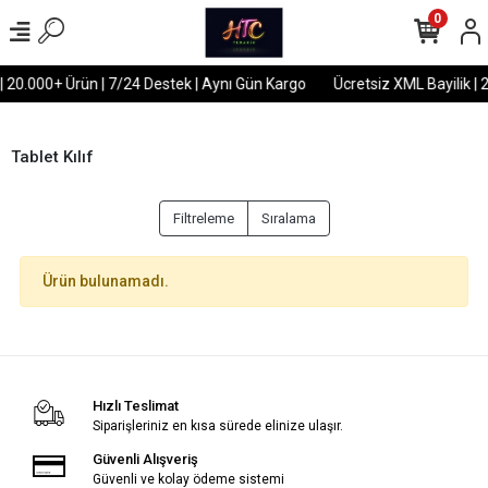
0
| 20.000+ Ürün | 7/24 Destek | Aynı Gün Kargo
Ücretsiz XML Bayilik | 
Tablet Kılıf
Filtreleme
Sıralama
Ürün bulunamadı.
Hızlı Teslimat
Siparişleriniz en kısa sürede elinize ulaşır.
Güvenli Alışveriş
Güvenli ve kolay ödeme sistemi