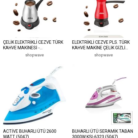
ÇELİK ELEKTRİKLİ CEZVE TÜRK
ELEKTRİKLİ CEZVE PLS. TÜRK
KAHVE MAKİNESİ -
KAHVE MAKİNE ÇELİK GİZLİ
5FİNCAN=400ML 360°
REZİSTANS 700W 5 FİNCAN -
shopwave
shopwave
KABLOSUZ KULLANIM
400ML SCM-2948 (5047)
KATLANIR KULP 700W SCM-
2967 (5047)
ACTİVE BUHARLI ÜTÜ 2600
BUHARLI ÜTÜ SERAMİK TABAN
WATT (5047)
3000W KSI-6323 (5047)