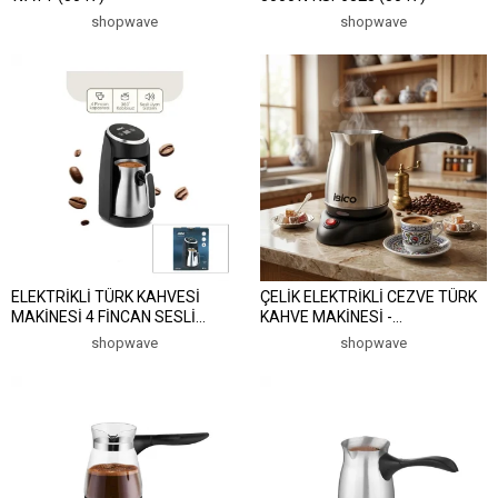
shopwave
shopwave
ELEKTRİKLİ TÜRK KAHVESİ
ÇELİK ELEKTRİKLİ CEZVE TÜRK
MAKİNESİ 4 FİNCAN SESLİ
KAHVE MAKİNESİ -
UYARI - TAŞMA ÖNLEYİCİ
4FİNCAN=400ML KABLOSUZ
shopwave
shopwave
SİSTEM SCM-2984 (5047)
KULLANIM- 360°DÖNER 600W
MTF-002 (5047)