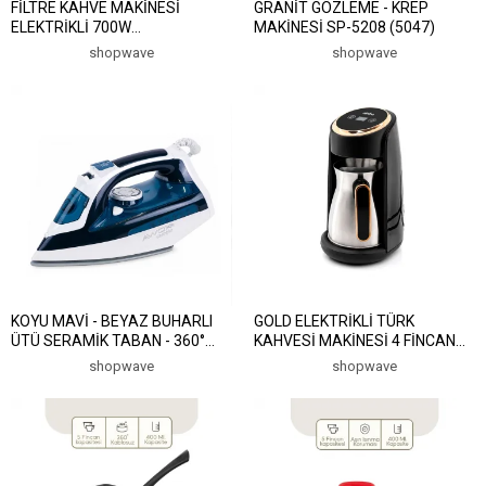
FİLTRE KAHVE MAKİNESİ
GRANİT GÖZLEME - KREP
ELEKTRİKLİ 700W
MAKİNESİ SP-5208 (5047)
400ML=PORTATiF ÇELİK
shopwave
shopwave
BARDAK=2-SAAT SICAK TUT
YIKANIR FİLTRE KCM-7505T
(5047)
KOYU MAVİ - BEYAZ BUHARLI
GOLD ELEKTRİKLİ TÜRK
ÜTÜ SERAMİK TABAN - 360°
KAHVESİ MAKİNESİ 4 FİNCAN
HAREKETLİ KABLO - BUHAR
SESLİ UYARI - TAŞMA ÖNLEYİCİ
shopwave
shopwave
AYARLAMA 2100W
SİSTEM SCM-2984 (5047)
STEAMPLUS-1716 (5047)