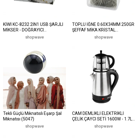
KİWİ KC-8232 2İN1 USB ŞARJLI
TOPLU İĞNE 0.60X34MM 250GR
MİKSER - DOĞRAYICI
ŞEFFAF MİKA KRİSTAL
20W200ML3-KADEME HIZ=IŞIKLI
PLS.KUTULU AMBALAJ (5047)
shopwave
shopwave
GÖSTERGE DC 5V / 1ALİ-İON
PİL:1500mAh (5047)
Tekli Güçlü Mıknatıslı Eşarp Şal
CAM DEMLİKLİ ELEKTRİKLİ
Mıknatısı (5047)
ÇELİK ÇAYCI SETİ 1600W - 1.7LT
- 0.7LT STM-5836 (5047)
shopwave
shopwave