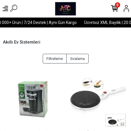
0
000+ Ürün | 7/24 Destek | Aynı Gün Kargo
Ücretsiz XML Bayilik | 20.00
Akıllı Ev Sistemleri
Filtreleme
Sıralama