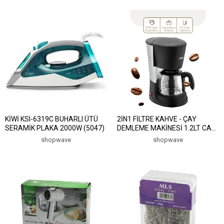
KABLOSUZ KULLANIM
KATLANIR KULP SCM-9038
(5047)
KİWİ KSI-6319C BUHARLI ÜTÜ
2İN1 FİLTRE KAHVE - ÇAY
SERAMİK PLAKA 2000W (5047)
DEMLEME MAKİNESİ 1.2LT CAM
HAZNE - SU SEVİYE GÖSTERGE
shopwave
shopwave
SCM-2938 (5047)