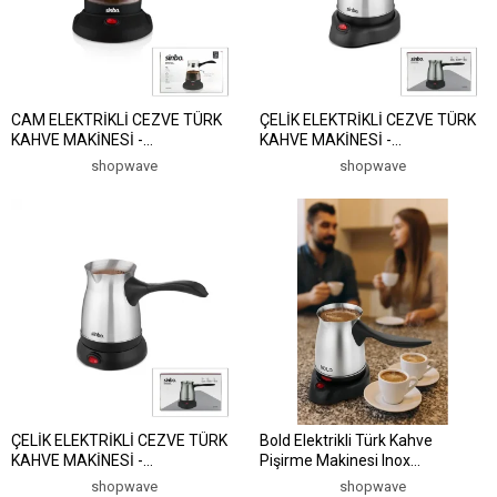
CAM ELEKTRİKLİ CEZVE TÜRK
ÇELİK ELEKTRİKLİ CEZVE TÜRK
KAHVE MAKİNESİ -
KAHVE MAKİNESİ -
5FİNCAN=500ML KABLOSUZ
6FİNCAN=500ML 360°
shopwave
shopwave
KULLANIM- 360°DÖNER 600W
KABLOSUZ KULLANIM
SCM-2981 (5047)
KATLANIR KULP 600W SCM-
9039 (5047)
ÇELİK ELEKTRİKLİ CEZVE TÜRK
Bold Elektrikli Türk Kahve
KAHVE MAKİNESİ -
Pişirme Makinesi Inox
6FİNCAN=500ML 360°
Paslanmaz Çelik Cezve (5047)
shopwave
shopwave