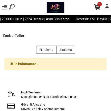
0
| 20.000+ Ürün | 7/24 Destek | Aynı Gün Kargo
Ücretsiz XML Bayilik | 
Zımba Telleri
Filtreleme
Sıralama
Ürün bulunamadı.
Hızlı Teslimat
Siparişleriniz en kısa sürede elinize ulaşır.
Güvenli Alışveriş
Güvenli ve kolay ödeme sistemi