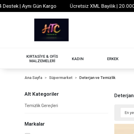
tek | Aynı Gün Kargo
Ücretsiz XML Bayilik | 20.000+ Ürü
KIRTASİYE & OFİS
KADIN
ERKEK
MALZEMELERİ
Ana Sayfa
Süpermarket
Deterjan ve Temizlik
Alt Kategoriler
Deterjan
Temizlik Gereçleri
Markalar