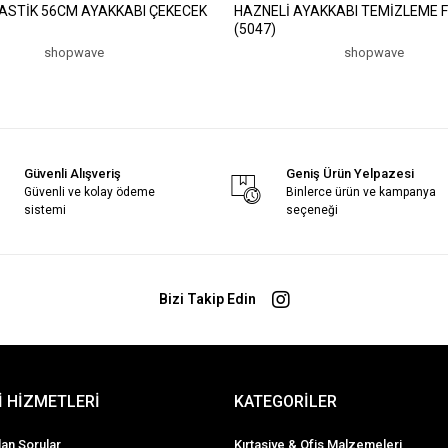
AKKABI ÇEKECEK
HAZNELİ AYAKKABI TEMİZLEME F
(5047)
shopwave
shopwave
Güvenli Alışveriş
Geniş Ürün Yelpazesi
Güvenli ve kolay ödeme
Binlerce ürün ve kampanya
sistemi
seçeneği
Bizi Takip Edin
 HİZMETLERİ
KATEGORİLER
lan Sorular
Kırtasiye & Ofis Malzemeleri