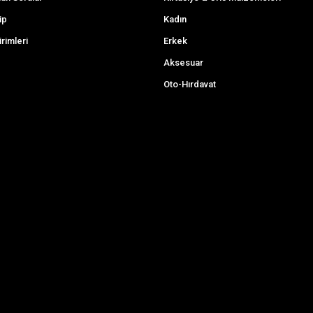
ip
Kadın
irimleri
Erkek
Aksesuar
Oto-Hırdavat