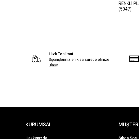
RENKLİ PLASTİK 56CM AY
(5047)
Hızlı Teslimat
Siparişleriniz en kısa sürede elinize
ulaşır.
KURUMSAL
MÜŞTERİ
Hakkımızda
Sıkça Soru