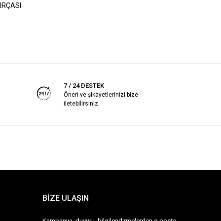
IRÇASI
7 / 24 DESTEK
Öneri ve şikayetlerinizi bize
iletebilirsiniz.
BİZE ULAŞIN
Kampanya, duyuru, bilgilendirmelerden e-posta