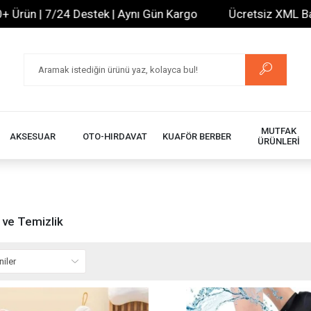
n | 7/24 Destek | Aynı Gün Kargo
Ücretsiz XML Bayilik 
MUTFAK
AKSESUAR
OTO-HIRDAVAT
KUAFÖR BERBER
ÜRÜNLERİ
 ve Temizlik