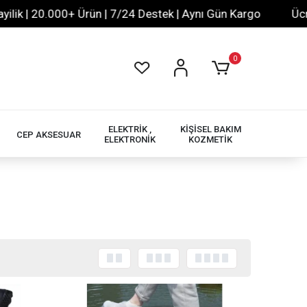
| 20.000+ Ürün | 7/24 Destek | Aynı Gün Kargo
Ücretsiz
0
ELEKTRİK ,
KİŞİSEL BAKIM
CEP AKSESUAR
ELEKTRONİK
KOZMETİK