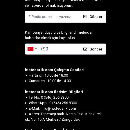
ile haberdar olmak istiyorum.
Gönder
Kampanya, duyuru ve bilgilendirmelerden
haberdar olmak için kayıt olun.
Gönder
htctedarik.com Çalışma Saatleri
> Hafta içi: 10.00 ile 18.00
> Cumartesi: 10.00 ile 14.00
htctedarik.com İletişim Bilgileri
> Tel No: 0 (546) 256 8300
>
WhatsApp: 0 (546) 256 8300
> E-Mail:
info@htctedarik.com
> Adres: Tepebaşı mah. Necip Fazıl Kısakürek
sk. No: 15 A Merkez / Zonguldak