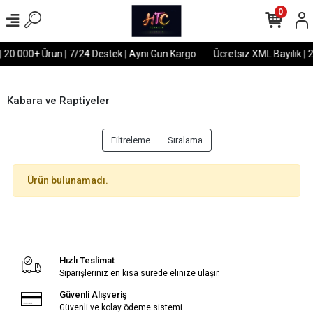
0
| 20.000+ Ürün | 7/24 Destek | Aynı Gün Kargo
Ücretsiz XML Bayilik | 
Kabara ve Raptiyeler
Filtreleme
Sıralama
Ürün bulunamadı.
Hızlı Teslimat
Siparişleriniz en kısa sürede elinize ulaşır.
Güvenli Alışveriş
Güvenli ve kolay ödeme sistemi