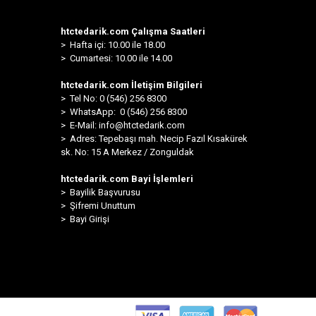
htctedarik.com Çalışma Saatleri
> Hafta içi: 10.00 ile 18.00
> Cumartesi: 10.00 ile 14.00
htctedarik.com İletişim Bilgileri
> Tel No: 0 (546) 256 8300
>
WhatsApp: 0 (546) 256 8300
> E-Mail:
info@htctedarik.com
> Adres: Tepebaşı mah. Necip Fazıl Kısakürek
sk. No: 15 A Merkez / Zonguldak
htctedarik.com Bayi İşlemleri
> Bayilik Başvurusu
> Şifremi Unuttum
> Bayi Girişi