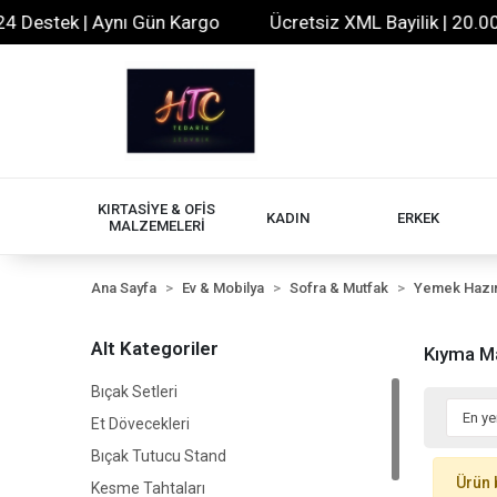
 Destek | Aynı Gün Kargo
Ücretsiz XML Bayilik | 20.000
KIRTASİYE & OFİS
KADIN
ERKEK
MALZEMELERİ
Ana Sayfa
Ev & Mobilya
Sofra & Mutfak
Yemek Hazır
Alt Kategoriler
Kıyma Ma
Bıçak Setleri
Et Dövecekleri
Bıçak Tutucu Stand
Ürün 
Kesme Tahtaları