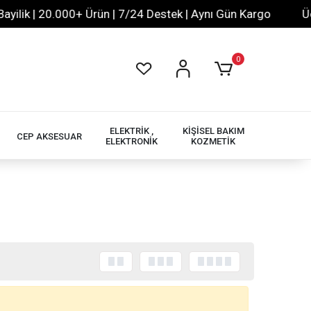
ilik | 20.000+ Ürün | 7/24 Destek | Aynı Gün Kargo
Ücre
0
ELEKTRİK ,
KİŞİSEL BAKIM
CEP AKSESUAR
ELEKTRONİK
KOZMETİK