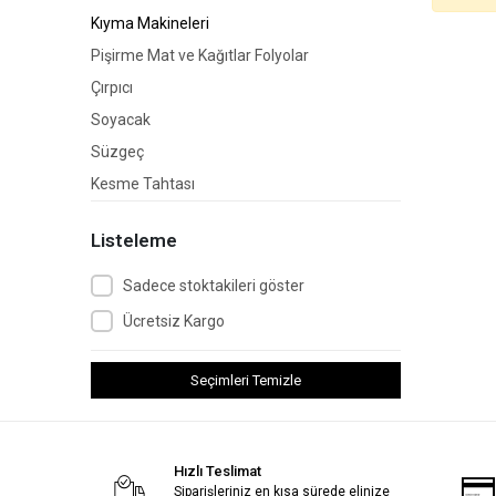
Kıyma Makineleri
Pişirme Mat ve Kağıtlar Folyolar
Çırpıcı
Soyacak
Süzgeç
Kesme Tahtası
Manuel Kıyma Makinesi
Listeleme
Ceviz ve Fındık Kıracağı
Sarımsak Ezici
Sadece stoktakileri göster
Limon Sıkacağı
Ücretsiz Kargo
Doğrama ve Ezici Rondo
Spatula
Seçimleri Temizle
Şişe Açacağı
Un Eleği
Hızlı Teslimat
Rende
Siparişleriniz en kısa sürede elinize