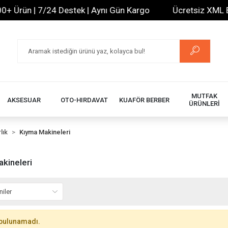
+ Ürün | 7/24 Destek | Aynı Gün Kargo
Ücretsiz XML Bay
MUTFAK
AKSESUAR
OTO-HIRDAVAT
KUAFÖR BERBER
ÜRÜNLERİ
lık
Kıyma Makineleri
kineleri
bulunamadı.