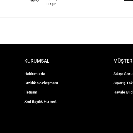
Tirbuşon
ulaşır.
Hamur Şekillendirici
Mutfak Makası
Bıçak Setleri
Et Dövecekleri
Bıçak Tutucu Stand
Kıyma Makineleri
KURUMSAL
MÜŞTERİ
Havan
Shaker & Kokteyl Seti
Hakkımızda
Sıkça Soru
Gizlilik Sözleşmesi
Sipariş Tak
İletişim
Havale Bild
Xml Bayilik Hizmeti