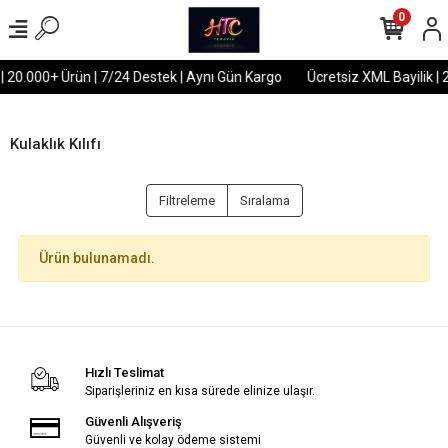
0
 | 20.000+ Ürün | 7/24 Destek | Aynı Gün Kargo
Ücretsiz XML Bayilik | 
Kulaklık Kılıfı
Filtreleme
Sıralama
Ürün bulunamadı.
Hızlı Teslimat
Siparişleriniz en kısa sürede elinize ulaşır.
Güvenli Alışveriş
Güvenli ve kolay ödeme sistemi