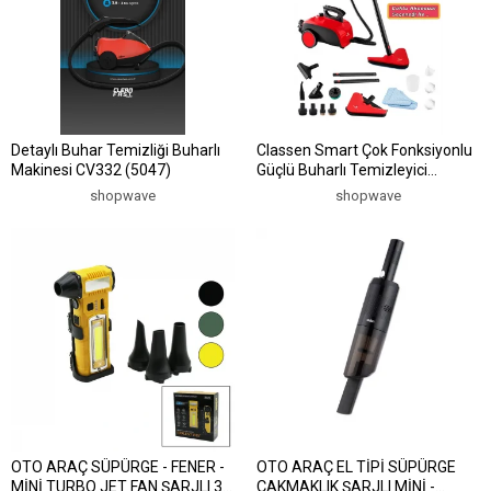
Detaylı Buhar Temizliği Buharlı
Classen Smart Çok Fonksiyonlu
Makinesi CV332 (5047)
Güçlü Buharlı Temizleyici
Makinesi (5047)
shopwave
shopwave
OTO ARAÇ SÜPÜRGE - FENER -
OTO ARAÇ EL TİPİ SÜPÜRGE
MİNİ TURBO JET FAN ŞARJLI 3
ÇAKMAKLIK ŞARJLI MİNİ -