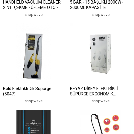
HANDHELD VACUUM CLEANER
5 BAR - 15 BAŞLIKLI 2000W -
2İN1=ÇEKME - ÜFLEME OTO -
2000ML KAPASİTE
ARAÇ - EV EL TİPİ SÜPÜRGE
PROFESYONEL BUHARLI
shopwave
shopwave
ŞARJLI MİNİ - TAŞINABİLİR KH-
TEMİZLEYİCİ SSC-6428 (5047)
128 (5047)
Bold Elektrıklı Dık Supurge
BEYAZ DİKEY ELEKTRİKLİ
(5047)
SÜPÜRGE ERGONOMİK
KATLANABİLİR BORU 500W 90°
shopwave
shopwave
DÖNEBİLEN BAŞLIK PRATİK
HAZNE SVC-8629 (5047)