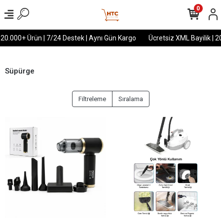
0
 20.000+ Ürün | 7/24 Destek | Aynı Gün Kargo
Ücretsiz XML Bayilik | 2
Süpürge
Filtreleme
Sıralama