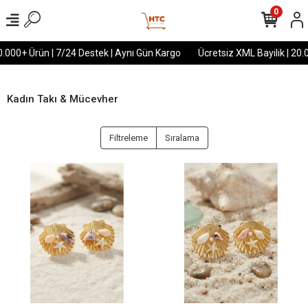
0
000+ Ürün | 7/24 Destek | Aynı Gün Kargo
Ücretsiz XML Bayilik | 20.00
Kadın Takı & Mücevher
Filtreleme
Sıralama