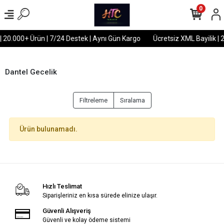
0
| 20.000+ Ürün | 7/24 Destek | Aynı Gün Kargo
Ücretsiz XML Bayilik | 
Dantel Gecelik
Filtreleme
Sıralama
Ürün bulunamadı.
Hızlı Teslimat
Siparişleriniz en kısa sürede elinize ulaşır.
Güvenli Alışveriş
Güvenli ve kolay ödeme sistemi