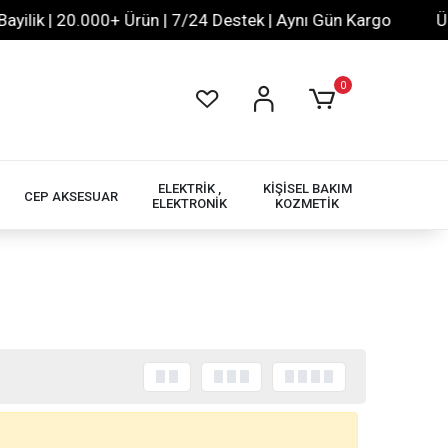
ilik | 20.000+ Ürün | 7/24 Destek | Aynı Gün Kargo
Ücr
0
ELEKTRİK ,
KİŞİSEL BAKIM
CEP AKSESUAR
ELEKTRONİK
KOZMETİK