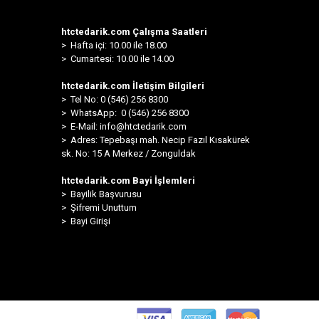
htctedarik.com Çalışma Saatleri
> Hafta içi: 10.00 ile 18.00
> Cumartesi: 10.00 ile 14.00
htctedarik.com İletişim Bilgileri
> Tel No: 0 (546) 256 8300
>
WhatsApp: 0 (546) 256 8300
> E-Mail:
info@htctedarik.com
> Adres: Tepebaşı mah. Necip Fazıl Kısakürek
sk. No: 15 A Merkez / Zonguldak
htctedarik.com Bayi İşlemleri
> Bayilik Başvurusu
> Şifremi Unuttum
> Bayi Girişi