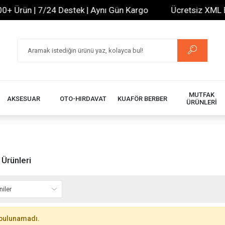
+ Ürün | 7/24 Destek | Aynı Gün Kargo
Ücretsiz XML Bay
MUTFAK
AKSESUAR
OTO-HIRDAVAT
KUAFÖR BERBER
ÜRÜNLERİ
 Ürünleri
bulunamadı.