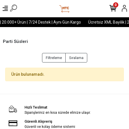
0
| 20.000+ Ürün | 7/24 Destek | Aynı Gün Kargo
Ücretsiz XML Bayilik | 
Parti Süsleri
Filtreleme
Sıralama
Ürün bulunamadı.
Hızlı Teslimat
Siparişleriniz en kısa sürede elinize ulaşır.
Güvenli Alışveriş
Güvenli ve kolay ödeme sistemi