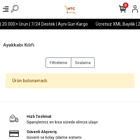
0
| 20.000+ Ürün | 7/24 Destek | Aynı Gün Kargo
Ücretsiz XML Bayilik | 
Ayakkabı Kılıfı
Filtreleme
Sıralama
Ürün bulunamadı.
Hızlı Teslimat
Siparişleriniz en kısa sürede elinize ulaşır.
Güvenli Alışveriş
Güvenli ve kolay ödeme sistemi