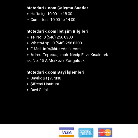
htctedarik.com Çalışma Saatleri
> Hafta içi: 10.00 ile 18.00
> Cumartesi: 10.00 ile 14.00
htctedarik.com İletişim Bilgileri
> Tel No: 0 (546) 256 8300
>
WhatsApp: 0 (546) 256 8300
> E-Mail:
info@htctedarik.com
> Adres: Tepebaşı mah. Necip Fazıl Kısakürek
sk. No: 15 A Merkez / Zonguldak
htctedarik.com Bayi İşlemleri
> Bayilik Başvurusu
> Şifremi Unuttum
> Bayi Girişi