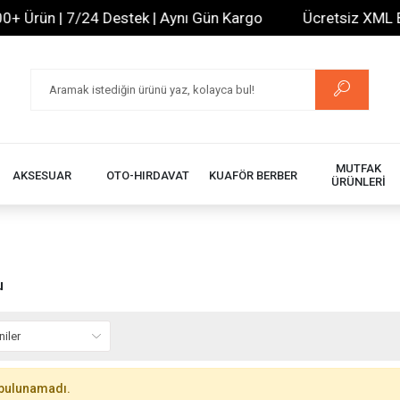
 Ürün | 7/24 Destek | Aynı Gün Kargo
Ücretsiz XML Bayi
MUTFAK
AKSESUAR
OTO-HIRDAVAT
KUAFÖR BERBER
ÜRÜNLERİ
u
bulunamadı.