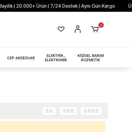
lik | 20.000+ Ürün | 7/24 Destek | Aynı Gün Kargo
Ücret
0
ELEKTRİK ,
KİŞİSEL BAKIM
CEP AKSESUAR
ELEKTRONİK
KOZMETİK