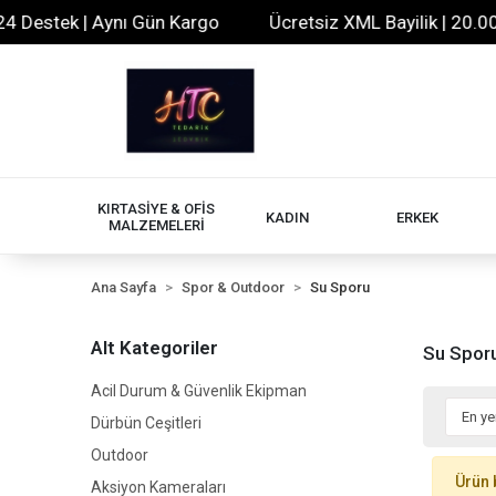
Destek | Aynı Gün Kargo
Ücretsiz XML Bayilik | 20.000+
KIRTASİYE & OFİS
KADIN
ERKEK
MALZEMELERİ
Ana Sayfa
Spor & Outdoor
Su Sporu
Alt Kategoriler
Su Spor
Acil Durum & Güvenlik Ekipman
Dürbün Ceşitleri
Outdoor
Ürün 
Aksiyon Kameraları