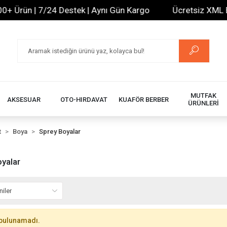
+ Ürün | 7/24 Destek | Aynı Gün Kargo
Ücretsiz XML Bayi
MUTFAK
AKSESUAR
OTO-HIRDAVAT
KUAFÖR BERBER
ÜRÜNLERİ
t
Boya
Sprey Boyalar
yalar
bulunamadı.