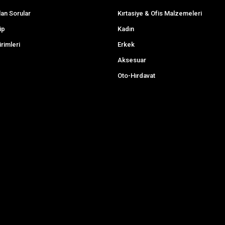
lan Sorular
Kırtasiye & Ofis Malzemeleri
ip
Kadın
irimleri
Erkek
Aksesuar
Oto-Hırdavat