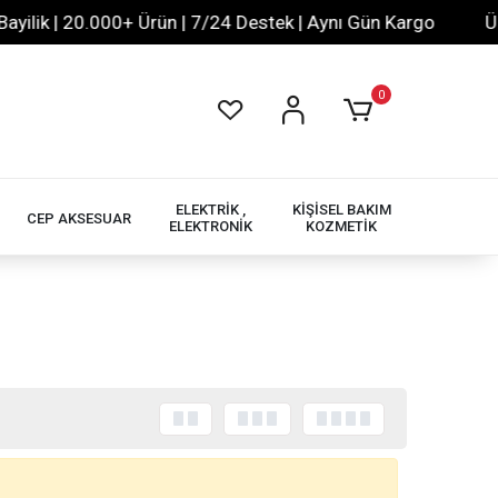
lik | 20.000+ Ürün | 7/24 Destek | Aynı Gün Kargo
Ücre
0
ELEKTRİK ,
KİŞİSEL BAKIM
CEP AKSESUAR
ELEKTRONİK
KOZMETİK