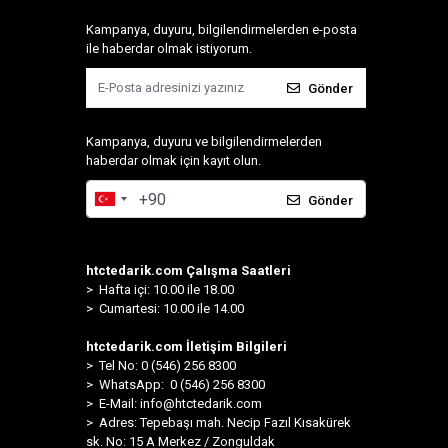
Kampanya, duyuru, bilgilendirmelerden e-posta
ile haberdar olmak istiyorum.
Gönder
Kampanya, duyuru ve bilgilendirmelerden
haberdar olmak için kayıt olun.
Gönder
htctedarik.com Çalışma Saatleri
> Hafta içi: 10.00 ile 18.00
> Cumartesi: 10.00 ile 14.00
htctedarik.com İletişim Bilgileri
> Tel No: 0 (546) 256 8300
>
WhatsApp: 0 (546) 256 8300
> E-Mail:
info@htctedarik.com
> Adres: Tepebaşı mah. Necip Fazıl Kısakürek
sk. No: 15 A Merkez / Zonguldak