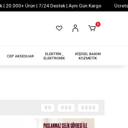
+ Ürün | 7/24 Destek | Aynı Gün Kargo
Ücretsiz XML Bayi
0
ELEKTRİK ,
KİŞİSEL BAKIM
CEP AKSESUAR
ELEKTRONİK
KOZMETİK