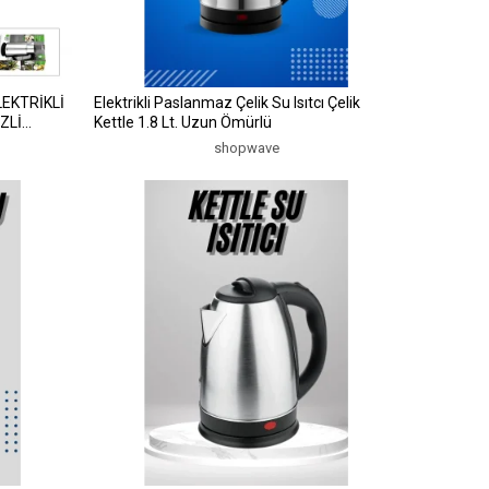
LEKTRİKLİ
Elektrikli Paslanmaz Çelik Su Isıtcı Çelik
ZLİ
Kettle 1.8 Lt. Uzun Ömürlü
-3334
shopwave