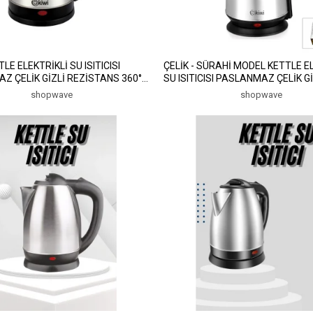
TLE ELEKTRİKLİ SU ISITICISI
ÇELİK - SÜRAHİ MODEL KETTLE E
Z ÇELİK GİZLİ REZİSTANS 360°
SU ISITICISI PASLANMAZ ÇELİK Gİ
0W KK-3331 (5047)
REZİSTANS 360° 2.2LT 1500W KK
shopwave
shopwave
(5047)