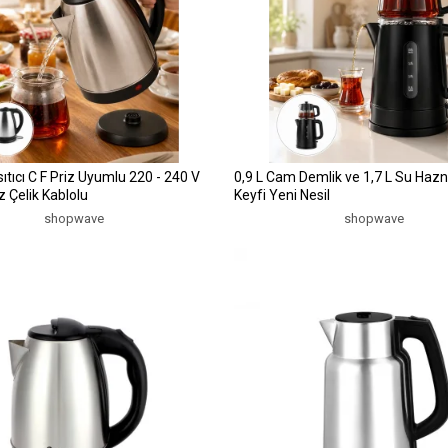
sıtıcı C F Priz Uyumlu 220 - 240 V
0,9 L Cam Demlik ve 1,7 L Su Hazne
 Çelik Kablolu
Keyfi Yeni Nesil
shopwave
shopwave