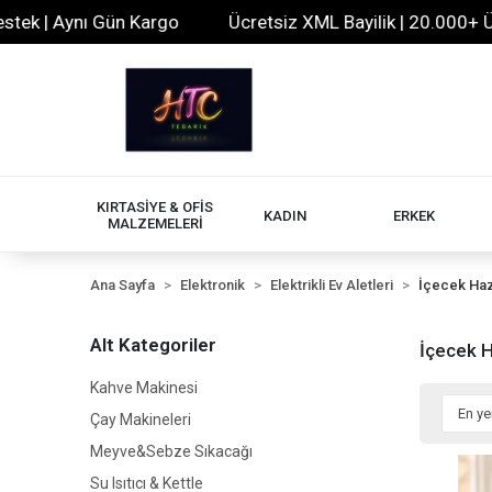
ı Gün Kargo
Ücretsiz XML Bayilik | 20.000+ Ürün | 7/24
KIRTASİYE & OFİS
KADIN
ERKEK
MALZEMELERİ
Ana Sayfa
Elektronik
Elektrikli Ev Aletleri
İçecek Haz
Alt Kategoriler
İçecek 
Kahve Makinesi
Çay Makineleri
Meyve&Sebze Sıkacağı
Su Isıtıcı & Kettle