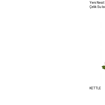
Yeni Nesi
Çelik Su Isı
KETTLE