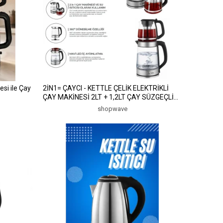
si ile Çay
2İN1= ÇAYCI - KETTLE ÇELİK ELEKTRİKLİ
ÇAY MAKİNESİ 2LT + 1,2LT ÇAY SÜZGEÇLİ
360° DÖNEBİLİR STM-5990 (5047)
shopwave