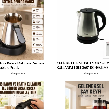
 Türk Kahve Makinesi Cezvesi
ÇELİK KETTLE SU ISITICISI KABLOSUZ
ablolu Pratik
KULLANIM 1.8LT 360° DÖNEBİLME
OTOMATİK KAPANMA SK-8028 (5
shopwave
shopwave