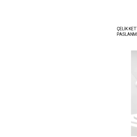
ÇELİK KET
PASLANMA
1.8LT 150