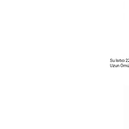
Su Isıtıcı
Uzun Ömür