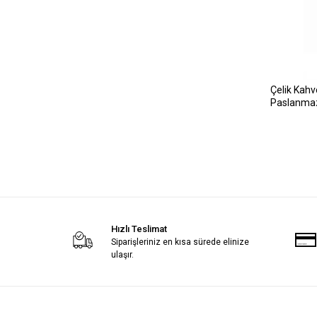
Çelik Kah
Paslanmaz
Hızlı Teslimat
Siparişleriniz en kısa sürede elinize
ulaşır.