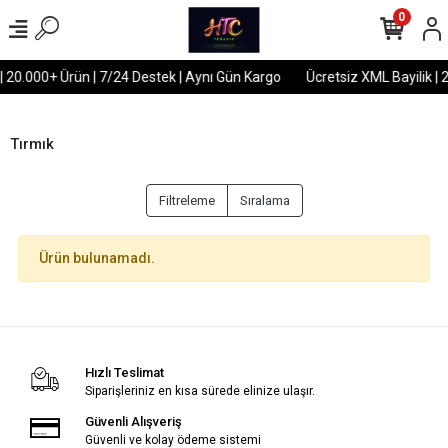
0
 | 20.000+ Ürün | 7/24 Destek | Aynı Gün Kargo
Ücretsiz XML Bayilik | 
Tırmık
Filtreleme
Sıralama
Ürün bulunamadı.
Hızlı Teslimat
Siparişleriniz en kısa sürede elinize ulaşır.
Güvenli Alışveriş
Güvenli ve kolay ödeme sistemi