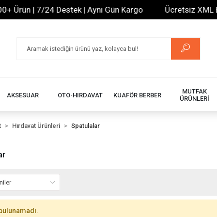
 Ürün | 7/24 Destek | Aynı Gün Kargo
Ücretsiz XML Bayi
MUTFAK
AKSESUAR
OTO-HIRDAVAT
KUAFÖR BERBER
ÜRÜNLERİ
t
Hırdavat Ürünleri
Spatulalar
ar
bulunamadı.