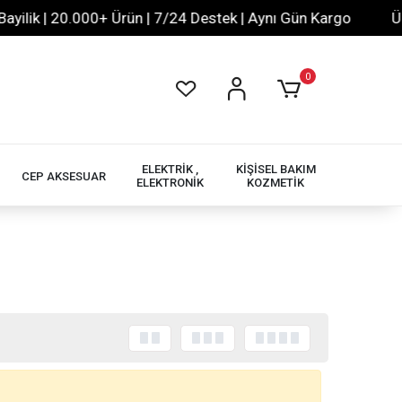
lik | 20.000+ Ürün | 7/24 Destek | Aynı Gün Kargo
Ücre
0
ELEKTRİK ,
KİŞİSEL BAKIM
CEP AKSESUAR
ELEKTRONİK
KOZMETİK