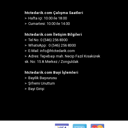
htctedarik.com Çalışma Saatleri
> Hafta içi: 10.00 ile 18.00
> Cumartesi: 10.00 ile 14.00
htctedarik.com İletişim Bilgileri
> Tel No: 0 (546) 256 8300
>
WhatsApp: 0 (546) 256 8300
> E-Mail:
info@htctedarik.com
> Adres: Tepebaşı mah. Necip Fazıl Kısakürek
sk. No: 15 A Merkez / Zonguldak
htctedarik.com Bayi İşlemleri
> Bayilik Başvurusu
> Şifremi Unuttum
> Bayi Girişi