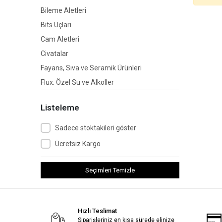
Bileme Aletleri
Bits Uçları
Cam Aletleri
Civatalar
Fayans, Sıva ve Seramik Ürünleri
Flux, Özel Su ve Alkoller
Fırçalar
Listeleme
Gider Açıcılar
Ispatulalar
Sadece stoktakileri göster
Kabara ve Raptiyeler
Ücretsiz Kargo
Kanca ve Halkalar
Kapı ve Pencere Aksesuarları
Seçimleri Temizle
Kasalar
Kilitler
Hızlı Teslimat
Lokma Takımları
Siparişleriniz en kısa sürede elinize