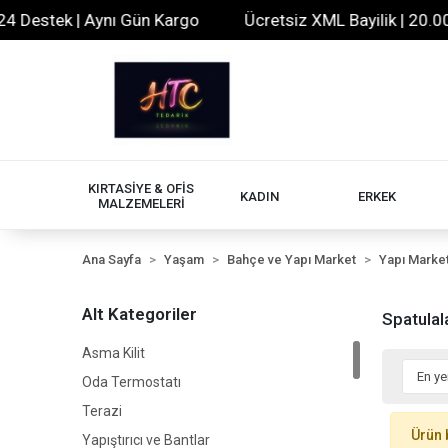
 Destek | Aynı Gün Kargo
Ücretsiz XML Bayilik | 20.000+
KIRTASİYE & OFİS
KADIN
ERKEK
MALZEMELERİ
Ana Sayfa
Yaşam
Bahçe ve Yapı Market
Yapı Marke
Alt Kategoriler
Spatulal
Asma Kilit
Oda Termostatı
Terazi
Ürün 
Yapıştırıcı ve Bantlar