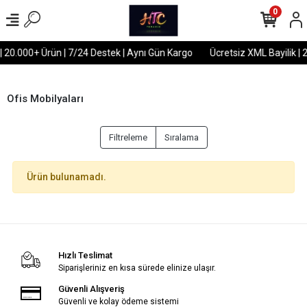
0
| 20.000+ Ürün | 7/24 Destek | Aynı Gün Kargo
Ücretsiz XML Bayilik | 
Ofis Mobilyaları
Filtreleme
Sıralama
Ürün bulunamadı.
Hızlı Teslimat
Siparişleriniz en kısa sürede elinize ulaşır.
Güvenli Alışveriş
Güvenli ve kolay ödeme sistemi