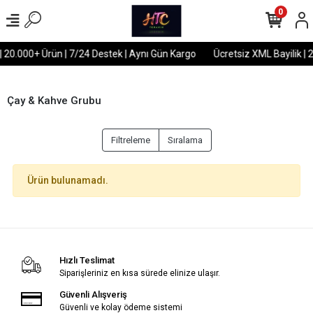
0
| 20.000+ Ürün | 7/24 Destek | Aynı Gün Kargo
Ücretsiz XML Bayilik | 
Çay & Kahve Grubu
Filtreleme
Sıralama
Ürün bulunamadı.
Hızlı Teslimat
Siparişleriniz en kısa sürede elinize ulaşır.
Güvenli Alışveriş
Güvenli ve kolay ödeme sistemi