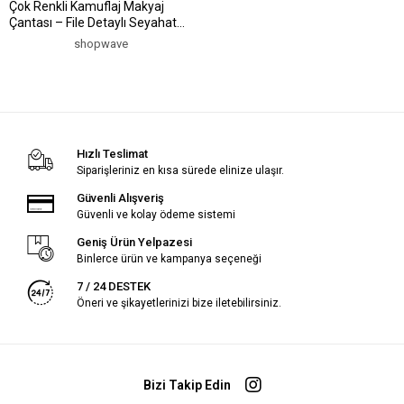
Çok Renkli Kamuflaj Makyaj
Çantası – File Detaylı Seyahat
Tipi Kozmetik Organizer El
shopwave
Çantası (5047)
Hızlı Teslimat
Siparişleriniz en kısa sürede elinize ulaşır.
Güvenli Alışveriş
Güvenli ve kolay ödeme sistemi
Geniş Ürün Yelpazesi
Binlerce ürün ve kampanya seçeneği
7 / 24 DESTEK
Öneri ve şikayetlerinizi bize iletebilirsiniz.
Bizi Takip Edin