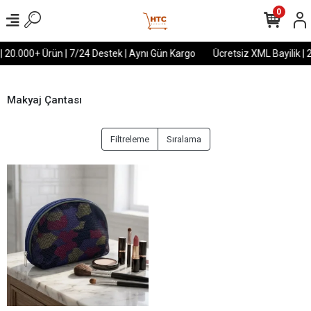
0
| 20.000+ Ürün | 7/24 Destek | Aynı Gün Kargo
Ücretsiz XML Bayilik | 
Makyaj Çantası
Filtreleme
Sıralama