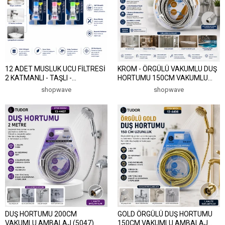
12 ADET MUSLUK UCU FİLTRESİ
KROM - ÖRGÜLÜ VAKUMLU DUŞ
2 KATMANLI - TAŞLI -
HORTUMU 150CM VAKUMLU
PERVANELİ 360° 16-19MM TÜM
AMBALAJ (5047)
shopwave
shopwave
MUSLUKLARA (5047)
DUŞ HORTUMU 200CM
GOLD ÖRGÜLÜ DUŞ HORTUMU
VAKUMLU AMBALAJ (5047)
150CM VAKUMLU AMBALAJ