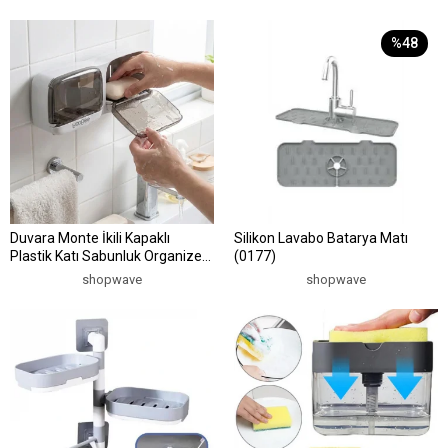
%48
Duvara Monte İkili Kapaklı
Silikon Lavabo Batarya Matı
Plastik Katı Sabunluk Organizer
(0177)
– Banyo &amp;amp; Mutfak İçin
shopwave
shopwave
Yapışkanlı Sabun Kutusu ve
Düzenleyici (5047)