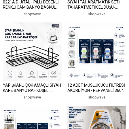
0221A DİJİTAL - PİLLİ DESENLİ
SİYAH TAHARATMATİK SETİ
RENKLİ CAM BANYO BASKÜL
TAHARATMETİK EL DUŞU-
TERAZİ TARTI LCD EKRAN
HORTUM - MAFSAL VAKUMLU
shopwave
shopwave
180KG/50GR 26X26CM İ11-030
SET (5047)
(5047)
YAPIŞKANLI ÇOK AMAÇLI SİYAH
12 ADET MUSLUK UCU FİLTRESİ
KARE BANYO RAF KÖŞELİ
AKORDİYON - PERVANELİ 360°
(5047)
16-19MM TÜM MUSLUKLARA
shopwave
shopwave
UYUM KİREÇLENME YAPMAZ
(5047)