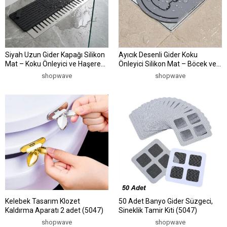
Siyah Uzun Gider Kapağı Silikon
Ayıcık Desenli Gider Koku
Mat – Koku Önleyici ve Haşere
Önleyici Silikon Mat – Böcek ve
Engelleyici Gider Koruyucu
Kötü Koku Engelleyici Lavabo
shopwave
shopwave
(5047)
Gider Kapağı (5047)
Kelebek Tasarım Klozet
50 Adet Banyo Gider Süzgeci,
Kaldırma Aparatı 2 adet (5047)
Sineklik Tamir Kiti (5047)
shopwave
shopwave