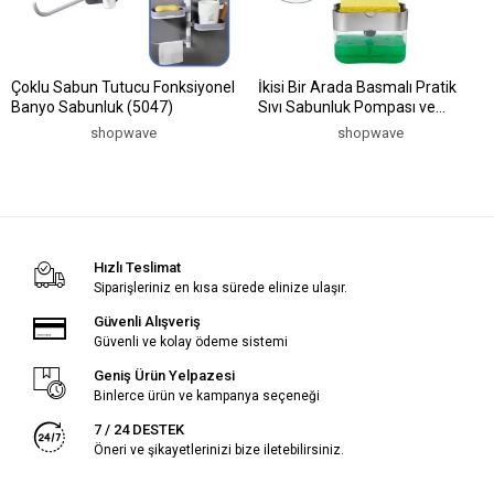
Çoklu Sabun Tutucu Fonksiyonel
İkisi Bir Arada Basmalı Pratik
Banyo Sabunluk (5047)
Sıvı Sabunluk Pompası ve
Bulaşık Yıkama Süngeri Haznesi
shopwave
shopwave
(5047)
Hızlı Teslimat
Siparişleriniz en kısa sürede elinize ulaşır.
Güvenli Alışveriş
Güvenli ve kolay ödeme sistemi
Geniş Ürün Yelpazesi
Binlerce ürün ve kampanya seçeneği
7 / 24 DESTEK
Öneri ve şikayetlerinizi bize iletebilirsiniz.