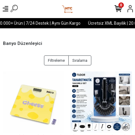
0
.000+ Ürün | 7/24 Destek | Aynı Gün Kargo
Ücretsiz XML Bayilik | 20.0
Banyo Düzenleyici
Filtreleme
Sıralama