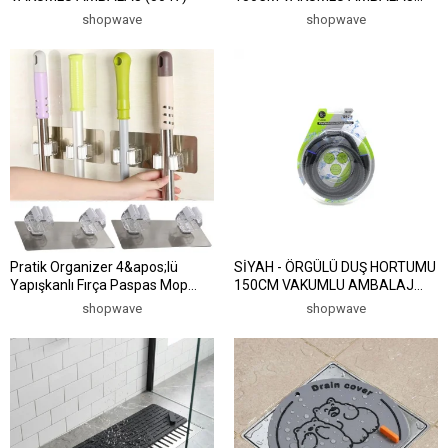
(5047)
shopwave
shopwave
Pratik Organizer 4&apos;lü
SİYAH - ÖRGÜLÜ DUŞ HORTUMU
Yapışkanlı Fırça Paspas Mop
150CM VAKUMLU AMBALAJ
Fırça Sabitleyici Ergonomik Alet
(5047)
shopwave
shopwave
Aparatı (5047)