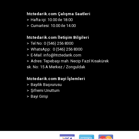
htctedarik.com Çalışma Saatleri
> Hafta içi: 10.00 ile 18.00
> Cumartesi: 10.00 ile 14.00
htctedarik.com İletişim Bilgileri
> Tel No: 0 (546) 256 8300
>
WhatsApp: 0 (546) 256 8300
> E-Mail:
info@htctedarik.com
> Adres: Tepebaşı mah. Necip Fazıl Kısakürek
sk. No: 15 A Merkez / Zonguldak
htctedarik.com Bayi İşlemleri
> Bayilik Başvurusu
> Şifremi Unuttum
> Bayi Girişi