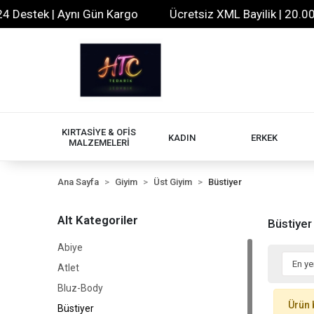
Destek | Aynı Gün Kargo
Ücretsiz XML Bayilik | 20.000+
KIRTASİYE & OFİS
KADIN
ERKEK
MALZEMELERİ
Ana Sayfa
Giyim
Üst Giyim
Büstiyer
Alt Kategoriler
Büstiyer
Abiye
Atlet
Bluz-Body
Ürün 
Büstiyer