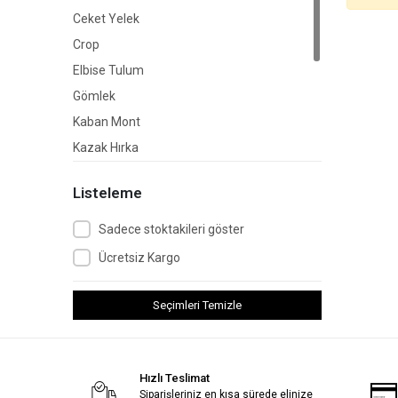
Ceket Yelek
Crop
Elbise Tulum
Gömlek
Kaban Mont
Kazak Hırka
Kimono
Listeleme
Süveter
Sweat
Sadece stoktakileri göster
Tshirt
Ücretsiz Kargo
Tunik
Seçimleri Temizle
Hızlı Teslimat
Siparişleriniz en kısa sürede elinize