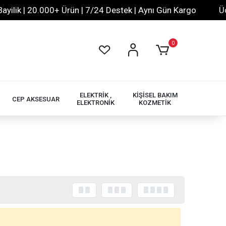
lik | 20.000+ Ürün | 7/24 Destek | Aynı Gün Kargo
Ücret
0
ELEKTRİK ,
KİŞİSEL BAKIM
CEP AKSESUAR
ELEKTRONİK
KOZMETİK