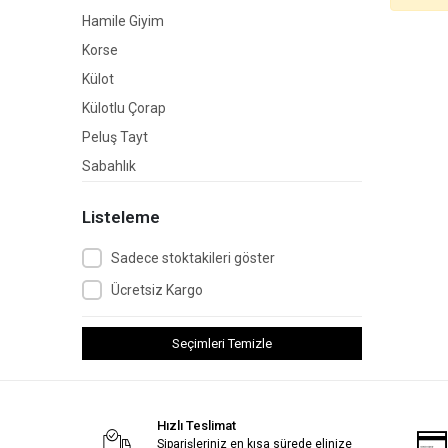
Hamile Giyim
Korse
Külot
Külotlu Çorap
Peluş Tayt
Sabahlık
Sütyen Takımları
Listeleme
Termal Sauna
Boxer
Sadece stoktakileri göster
Çorap
Ücretsiz Kargo
Kombinezon
Çeyizlik İç Giyim
Seçimleri Temizle
Çoçuk Giyim
Deri Giyim
Hızlı Teslimat
Fantezi Giyim
Siparişleriniz en kısa sürede elinize