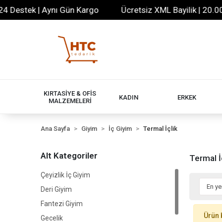
 Destek | Aynı Gün Kargo
Ücretsiz XML Bayilik | 20.000+
KIRTASİYE & OFİS
KADIN
ERKEK
MALZEMELERİ
Ana Sayfa
Giyim
İç Giyim
Termal İçlik
Alt Kategoriler
Termal İ
Çeyizlik İç Giyim
Deri Giyim
Fantezi Giyim
Ürün 
Gecelik