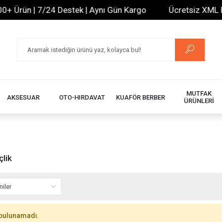
 Ürün | 7/24 Destek | Aynı Gün Kargo
Ücretsiz XML Bayi
MUTFAK
AKSESUAR
OTO-HIRDAVAT
KUAFÖR BERBER
ÜRÜNLERİ
çlik
bulunamadı.