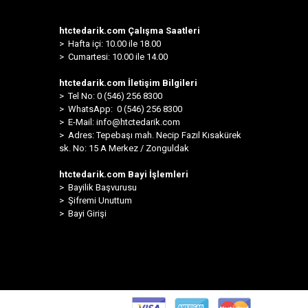
htctedarik.com Çalışma Saatleri
> Hafta içi: 10.00 ile 18.00
> Cumartesi: 10.00 ile 14.00
htctedarik.com İletişim Bilgileri
> Tel No: 0 (546) 256 8300
>
WhatsApp: 0 (546) 256 8300
> E-Mail:
info@htctedarik.com
> Adres: Tepebaşı mah. Necip Fazıl Kısakürek
sk. No: 15 A Merkez / Zonguldak
htctedarik.com Bayi İşlemleri
> Bayilik Başvurusu
> Şifremi Unuttum
> Bayi Girişi