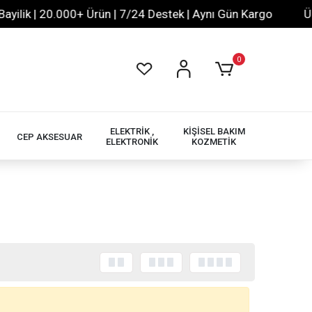
lik | 20.000+ Ürün | 7/24 Destek | Aynı Gün Kargo
Ücre
0
ELEKTRİK ,
KİŞİSEL BAKIM
CEP AKSESUAR
ELEKTRONİK
KOZMETİK