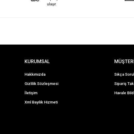
Gecelik
ulaşır.
Hamile Giyim
Korse
Külot
Külotlu Çorap
Peluş Tayt
Sabahlık
KURUMSAL
MÜŞTERİ
Sütyen Takımları
Termal İçlik
Hakkımızda
Sıkça Soru
Gizlilik Sözleşmesi
Sipariş Tak
İletişim
Havale Bild
Xml Bayilik Hizmeti