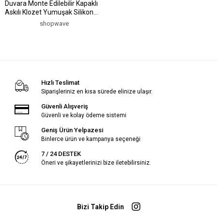
Duvara Monte Edilebilir Kapaklı
Askılı Klozet Yumuşak Silikon
Başlıklı Tuvalet Fırçası Seti
shopwave
(5047)
Hızlı Teslimat
Siparişleriniz en kısa sürede elinize ulaşır.
Güvenli Alışveriş
Güvenli ve kolay ödeme sistemi
Geniş Ürün Yelpazesi
Binlerce ürün ve kampanya seçeneği
7 / 24 DESTEK
Öneri ve şikayetlerinizi bize iletebilirsiniz.
Bizi Takip Edin