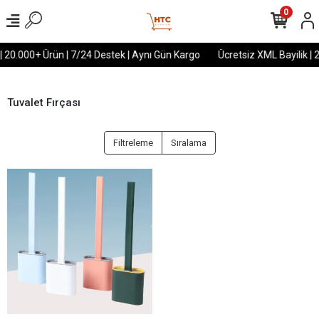
0
| 20.000+ Ürün | 7/24 Destek | Aynı Gün Kargo
Ücretsiz XML Bayilik | 
Tuvalet Fırçası
Filtreleme
Sıralama