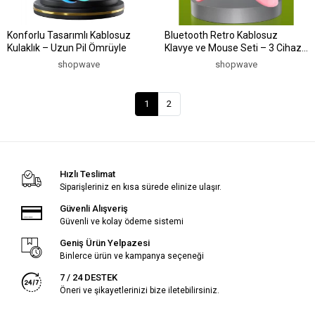
Konforlu Tasarımlı Kablosuz
Bluetooth Retro Kablosuz
Kulaklık – Uzun Pil Ömrüyle
Klavye ve Mouse Seti – 3 Cihaz
Bağlantılı, Sessiz Tuş, Uzun Pil
shopwave
shopwave
Ömrü
1
2
Hızlı Teslimat
Siparişleriniz en kısa sürede elinize ulaşır.
Güvenli Alışveriş
Güvenli ve kolay ödeme sistemi
Geniş Ürün Yelpazesi
Binlerce ürün ve kampanya seçeneği
7 / 24 DESTEK
Öneri ve şikayetlerinizi bize iletebilirsiniz.