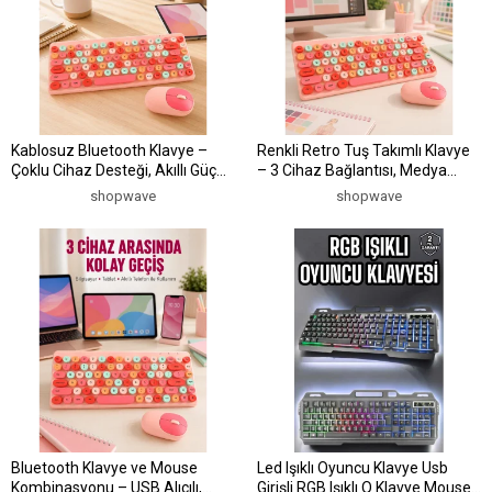
Kablosuz Bluetooth Klavye –
Renkli Retro Tuş Takımlı Klavye
Çoklu Cihaz Desteği, Akıllı Güç
– 3 Cihaz Bağlantısı, Medya
Tasarrufu Yeni Nesil
Kısayol Tuşları Yeni Nesil
shopwave
shopwave
Bluetooth Klavye ve Mouse
Led Işıklı Oyuncu Klavye Usb
Kombinasyonu – USB Alıcılı,
Girişli RGB Işıklı Q Klavye Mouse