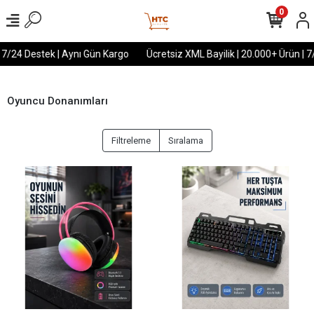
0
/24 Destek | Aynı Gün Kargo
Ücretsiz XML Bayilik | 20.000+ Ürün | 7/2
Oyuncu Donanımları
Filtreleme
Sıralama