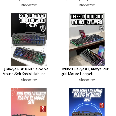
Kompakt, Uzun Ömürlü Yeni
Hediyeli
shopwave
shopwave
Nesil
Q Klavye RGB Işıklı Klavye Ve
Oyuncu Klavyesi Q Klavye RGB
Mouse Seti Kablolu Mouse
Işıklı Mouse Hediyeli
Hediyeliş
shopwave
shopwave