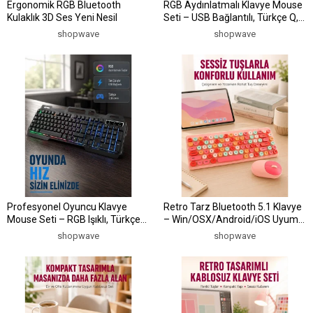
Ergonomik RGB Bluetooth
RGB Aydınlatmalı Klavye Mouse
Kulaklık 3D Ses Yeni Nesil
Seti – USB Bağlantılı, Türkçe Q,
Ayarlanabilir DPI, Ergonomik
shopwave
shopwave
Yapı
Profesyonel Oyuncu Klavye
Retro Tarz Bluetooth 5.1 Klavye
Mouse Seti – RGB Işıklı, Türkçe
– Win/OSX/Android/iOS Uyumlu
Q, DPI Ayarlı, Dayanıklı Gövde
Yeni Nesil
shopwave
shopwave